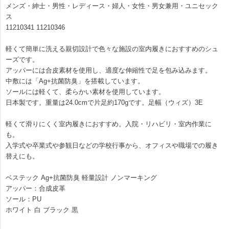
メンズ・紳士・男性・レディース・婦人・女性・男女兼用・ユニセック
ス
11210341 11210346
軽くて簡単に洗える親切設計で色々な施設の室内履きにおすすめのシュ
ーズです。
アッパーには合皮素材を使用し、適度な伸縮性で足を包み込みます。
中敷には「Ag+抗菌防臭」を搭載しています。
ソールには軽くて、柔らかい素材を使用しています。
日本製です。重量は24.0cmで片足約170gです。足幅（ウィズ）3E
軽くて滑りにくく室内履きにおすすめ。入院・リハビリ・室内作業に
も。
入学式や卒業式や参観日などの学校行事から、オフィスや職場での履き
替えにも。
ベステック Ag+抗菌防臭 軽量設計 ノンマーキング
アッパー：合成皮革
ソール：PU
ホワイト 白 ブラック 黒