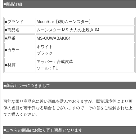
■商品詳細
■ブランド
MoonStar【(株)ムーンスター】
■商品名
ムーンスター MS 大人の上履き 04
■品番
MS-OUWABAKI04
ホワイト
■カラー
ブラック
アッパー：合成皮革
■材質
ソール：PU
■商品カラーにつきまして
可能な限り商品色に近い画像を選んでおりますが、閲覧環境等により画
像の色目が若干異なる場合もございますので、その旨をご理解された上
でご購入ください。
■こちらの商品はお取り寄せ商品となります