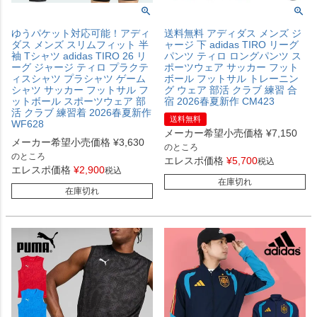
ゆうパケット対応可能！アディ
送料無料 アディダス メンズ ジ
ダス メンズ スリムフィット 半
ャージ 下 adidas TIRO リーグ
袖 Tシャツ adidas TIRO 26 リ
パンツ ティロ ロングパンツ ス
ーグ ジャージ ティロ プラクテ
ポーツウェア サッカー フット
ィスシャツ プラシャツ ゲーム
ボール フットサル トレーニン
シャツ サッカー フットサル フ
グ ウェア 部活 クラブ 練習 合
ットボール スポーツウェア 部
宿 2026春夏新作 CM423
活 クラブ 練習着 2026春夏新作
送料無料
WF628
メーカー希望小売価格
¥
7,150
メーカー希望小売価格
¥
3,630
のところ
のところ
エレスポ価格
¥
5,700
税込
エレスポ価格
¥
2,900
税込
在庫切れ
在庫切れ