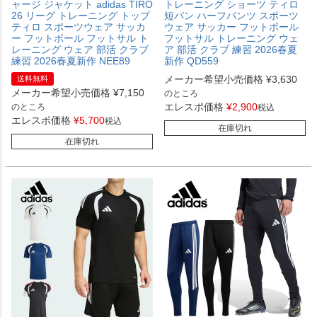
ャージ ジャケット adidas TIRO
トレーニング ショーツ ティロ
26 リーグ トレーニング トップ
短パン ハーフパンツ スポーツ
ティロ スポーツウェア サッカ
ウェア サッカー フットボール
ー フットボール フットサル ト
フットサル トレーニング ウェ
レーニング ウェア 部活 クラブ
ア 部活 クラブ 練習 2026春夏
練習 2026春夏新作 NEE89
新作 QD559
メーカー希望小売価格
¥
3,630
送料無料
メーカー希望小売価格
¥
7,150
のところ
エレスポ価格
¥
2,900
のところ
税込
エレスポ価格
¥
5,700
税込
在庫切れ
在庫切れ