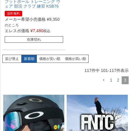
フットボール トレーニング ウ
ェア 部活 クラブ 練習 KSB76
送料無料
メーカー希望小売価格
¥
9,350
のところ
エレスポ価格
¥
7,480
税込
在庫切れ
並び替え
新着順
価格が安い順
価格が高い順
117
件中
101
-
117
件表示
1
2
3