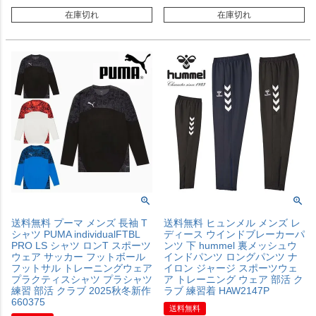
在庫切れ
在庫切れ
送料無料 プーマ メンズ 長袖 T
送料無料 ヒュンメル メンズ レ
シャツ PUMA individualFTBL
ディース ウインドブレーカーパ
PRO LS シャツ ロンT スポーツ
ンツ 下 hummel 裏メッシュウ
ウェア サッカー フットボール
インドパンツ ロングパンツ ナ
フットサル トレーニングウェア
イロン ジャージ スポーツウェ
プラクティスシャツ プラシャツ
ア トレーニング ウェア 部活 ク
練習 部活 クラブ 2025秋冬新作
ラブ 練習着 HAW2147P
660375
送料無料