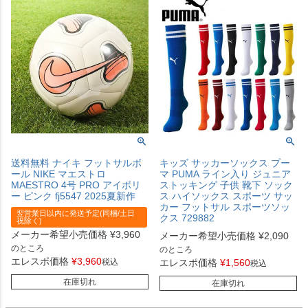
送料無料 ナイキ フットサルボ
キッズ サッカーソックス プー
ール NIKE マエストロ
マ PUMA ライン入り ジュニア
MAESTRO 4号 PRO アイボリ
ストッキング 子供 靴下 ソック
ー ピンク fj5547 2025夏新作
ス ハイソックス スポーツ サッ
カー フットサル スポーツソッ
翌営業日以内に発送予定(同梱/土日
クス 729882
祝除く)
メーカー希望小売価格
¥
3,960
メーカー希望小売価格
¥
2,090
のところ
のところ
エレスポ価格
¥
3,960
税込
エレスポ価格
¥
1,560
税込
在庫切れ
在庫切れ