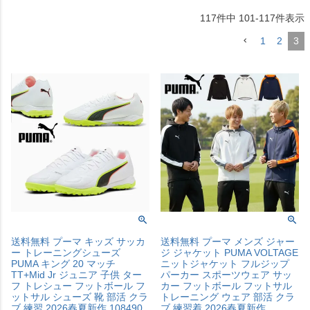
117
件中
101
-
117
件表示
1
2
3
送料無料 プーマ キッズ サッカ
送料無料 プーマ メンズ ジャー
ー トレーニングシューズ
ジ ジャケット PUMA VOLTAGE
PUMA キング 20 マッチ
ニットジャケット フルジップ
TT+Mid Jr ジュニア 子供 ター
パーカー スポーツウェア サッ
フ トレシュー フットボール フ
カー フットボール フットサル
ットサル シューズ 靴 部活 クラ
トレーニング ウェア 部活 クラ
ブ 練習 2026春夏新作 108490
ブ 練習着 2026春夏新作