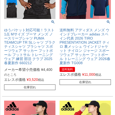
ゆうパケット対応可能！ラスト
送料無料 アディダス メンズ ウ
1点 Mサイズ プーマ メンズ ノ
インドブレーカー adidas スペ
ースリーブシャツ PUMA
イン代表 2026 TIRO
TEAMCUP TR SLシャツ プラク
PRESENTATION JACKET ティ
ティスシャツ プラシャツ スポ
ロ 裏メッシュ ウインドジャケ
ーツウェア サッカー フットボ
ット ナイロン ジャージ スポー
ール フットサル トレーニング
ツウェア サッカー フットボー
ウェア 練習 部活 クラブ 2025
ル トレーニング ウェア 2026春
春夏新作 660212
夏新作 TG008
メーカー希望小売価格
¥
4,400
送料無料
エレスポ価格
¥
11,000
のところ
税込
エレスポ価格
¥
3,520
税込
在庫切れ
在庫切れ