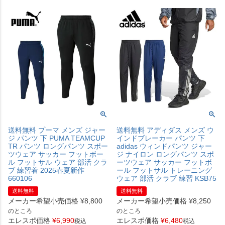
送料無料 プーマ メンズ ジャー
送料無料 アディダス メンズ ウ
ジ パンツ 下 PUMA TEAMCUP
インドブレーカー パンツ 下
TR パンツ ロングパンツ スポー
adidas ウィンドパンツ ジャー
ツウェア サッカー フットボー
ジ ナイロン ロングパンツ スポ
ル フットサル ウェア 部活 クラ
ーツウェア サッカー フットボ
ブ 練習着 2025春夏新作
ール フットサル トレーニング
660106
ウェア 部活 クラブ 練習 KSB75
送料無料
送料無料
メーカー希望小売価格
¥
8,800
メーカー希望小売価格
¥
8,250
のところ
のところ
エレスポ価格
¥
6,990
エレスポ価格
¥
6,480
税込
税込