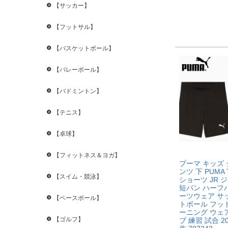
【サッカー】
【フットサル】
【バスケットボール】
【バレーボール】
【バドミントン】
【テニス】
【卓球】
【フィットネス＆ヨガ】
プーマ キッズ
ンツ 下 PUMA 
【スイム・競泳】
ショーツ JR 
短パン ハーフ
ーツウェア サ
【ベースボール】
トボール フッ
ーニング ウェア
【ゴルフ】
ブ 練習 試合 2