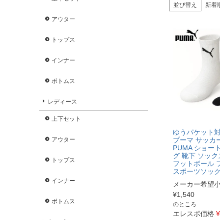
並び替え
新着
アウター
トップス
インナー
ボトムス
レディース
上下セット
ゆうパケット
アウター
プーマ サッカ
PUMA ショ
グ 靴下 ソック
トップス
フットボール 
スポーツソックス
インナー
メーカー希望
¥
1,540
ボトムス
のところ
エレスポ価格
¥