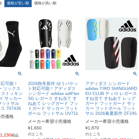
順
価格が安い順
価格が高い順
対応可能！
2026秋冬新作 ゆうパケッ
アディダス シンガード
ー ソックス
ト対応可能！アディダス
adidas TIRO SHINGUARD
ートストッキン
シンガード adidas adiFlex
EU CLUB ティロ レガース
ス サッカー
SG レガース すね当て す
すね当て すねあて レッグ
フットサル
ねあて レッグガード フッ
ガード フットガード サッ
 707436
トガード サッカー フット
カー フットボール フット
ボール フットサル UV711
サル 2026春夏新作 ZF245
小売価格
メーカー希望小売価格
メーカー希望小売価格
¥
1,650
¥
1,870
のところ
のところ
1,230
税込