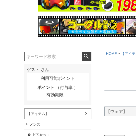
HOME
【アイテ
ゲスト
さん
利用可能ポイント
ポイント
（付与率 ）
有効期限
【ウェア】
【アイテム】
メンズ
上下セット