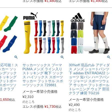
エレスポ価格
¥
1,480
エレスポ価格
¥
1,490
税込
税込
対応可能！ス
サッカーソックス プーマ
30%off 現品のみ アディダ
ッカー ソッ
PUMA メンズ ライン入り
ス メンズ ショートパンツ
 ロングソック
ストッキング 靴下 ソック
下 adidas ENTRADA22 シ
 ストッキング
ス ハイソックス スポーツ
ョーツ 短パン ハーフパン
 フットボー
サッカー フットサル スポ
ツ ジャージ スポーツウェ
 スポーツソ
ーツソックス 729881
ア サッカー フットボール
活 クラブ
トレーニング ウェア 部活
メーカー希望小売価格
クラブ 練習 TG216
¥
2,310
1,650
メーカー希望小売価格
税込
のところ
¥
2,490
エレスポ価格
¥
1,730
税込
のところ