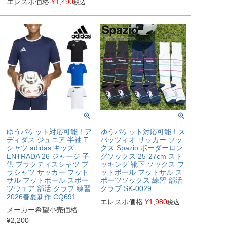
エレスポ価格
¥
1,490
税込
ゆうパケット対応可能！ア
ゆうパケット対応可能！ス
ディダス ジュニア 半袖 T
パッツィオ サッカー ソッ
シャツ adidas キッズ
クス Spazio ボーダーロン
ENTRADA 26 ジャージ 子
グソックス 25-27cm スト
供 プラクティスシャツ プ
ッキング 靴下 ソックス フ
ラシャツ サッカー フット
ットボール フットサル ス
サル フットボール スポー
ポーツソックス 練習 部活
ツウェア 部活 クラブ 練習
クラブ SK-0029
2026春夏新作 CQ691
エレスポ価格
¥
1,980
税込
メーカー希望小売価格
¥
2,200