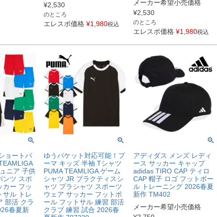
メーカー希望小売価格
¥
2,530
¥
2,530
のところ
のところ
エレスポ価格
¥
1,980
税込
エレスポ価格
¥
1,980
税込
 ショートパ
ゆうパケット対応可能！プ
アディダス メンズ レディ
TEAMLIGA
ーマ キッズ 半袖 Tシャツ
ース サッカー キャップ
ジュニア 子供
PUMA TEAMLIGA ゲーム
adidas TIRO CAP ティロ
パンツ スポ
シャツ JR プラクティスシ
CAP 帽子 ロゴ フットボー
ッカー フッ
ャツ プラシャツ スポーツ
ル トレーニング 2026春夏
トサル トレ
ウェア サッカー フットボ
新作 TM402
 部活 クラ
ール フットサル 練習 部活
メーカー希望小売価格
026春夏新
クラブ 練習 試合 2026春