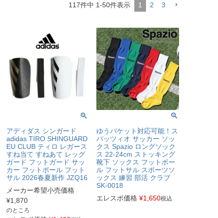
117
件中
1
-
50
件表示
1
2
3
アディダス シンガード
ゆうパケット対応可能！ス
adidas TIRO SHINGUARD
パッツィオ サッカー ソッ
EU CLUB ティロ レガース
クス Spazio ロングソック
すね当て すねあて レッグ
ス 22-24cm ストッキング
ガード フットガード サッ
靴下 ソックス フットボー
カー フットボール フット
ル フットサル スポーツソ
サル 2026春夏新作 JZQ16
ックス 練習 部活 クラブ
SK-0018
メーカー希望小売価格
エレスポ価格
¥
1,650
税込
¥
1,870
のところ