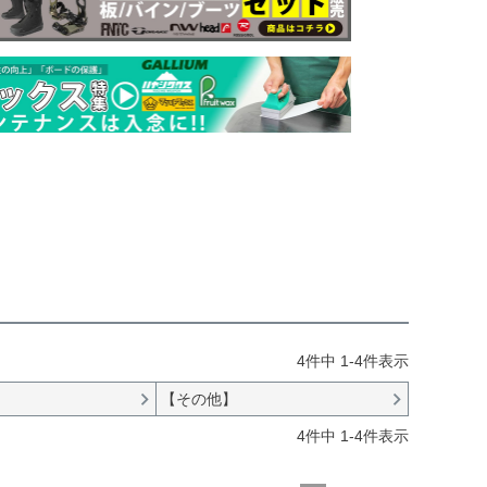
4
件中
1
-
4
件表示
【その他】
4
件中
1
-
4
件表示