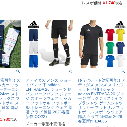
エレスポ価格
¥
1,740
税込
対応可能！ス
アディダス メンズ ショー
ゆうパケット対応可能！ア
ッカー ソッ
トパンツ 下 adidas
ディダス メンズ スリムフ
 ボーダーロン
ENTRADA 26 ショーツ 短
ィット 半袖 Tシャツ
24cm スト
パン ハーフパンツ ジャー
adidas ENTRADA 26 ジャ
ソックス フ
ジ スポーツウェア サッカ
ージ プラクティスシャツ
ットサル ス
ー フットサル フットボー
プラシャツ ゲームシャツ
 練習 部活
ル トレーニング ウェア 部
サッカー フットサル フッ
8
活 クラブ 練習 2026春夏
トボール スポーツウェア
新作 OO227
部活 クラブ 練習着 2026
1,980
税込
春夏新作 EA665
メーカー希望小売価格