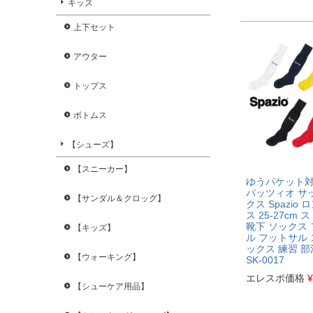
キッズ
上下セット
アウター
トップス
ボトムス
【シューズ】
【スニーカー】
ゆうパケット
パッツィオ サ
【サンダル＆クロッグ】
クス Spazio
ス 25-27cm
靴下 ソックス
【キッズ】
ル フットサル
ックス 練習 部
【ウォーキング】
SK-0017
エレスポ価格
¥
【シューケア用品】