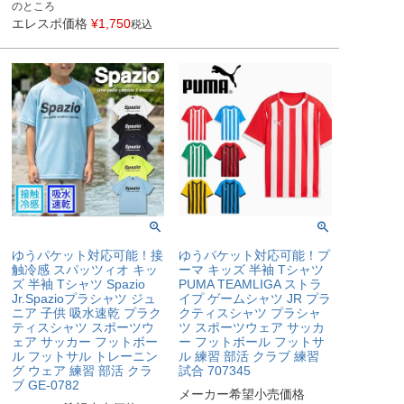
のところ
エレスポ価格
¥
1,750
税込
ゆうパケット対応可能！接
ゆうパケット対応可能！プ
触冷感 スパッツィオ キッ
ーマ キッズ 半袖 Tシャツ
ズ 半袖 Tシャツ Spazio
PUMA TEAMLIGA ストラ
Jr.Spazioプラシャツ ジュ
イプ ゲームシャツ JR プラ
ニア 子供 吸水速乾 プラク
クティスシャツ プラシャ
ティスシャツ スポーツウ
ツ スポーツウェア サッカ
ェア サッカー フットボー
ー フットボール フットサ
ル フットサル トレーニン
ル 練習 部活 クラブ 練習
グ ウェア 練習 部活 クラ
試合 707345
ブ GE-0782
メーカー希望小売価格