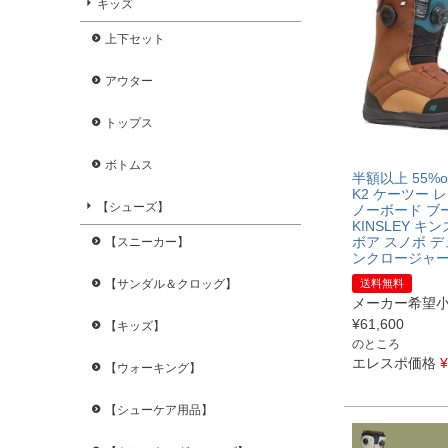
キッズ
上下セット
アウター
トップス
ボトムス
半額以上 55%o
K2 ケーツー 
【シューズ】
ノーボード ブ
KINSLEY キ
ボア スノボ 
【スニーカー】
ンクロージャ
送料無料
【サンダル＆クロッグ】
メーカー希望
¥
61,600
【キッズ】
のところ
エレスポ価格
¥
【ウォーキング】
【シューケア用品】