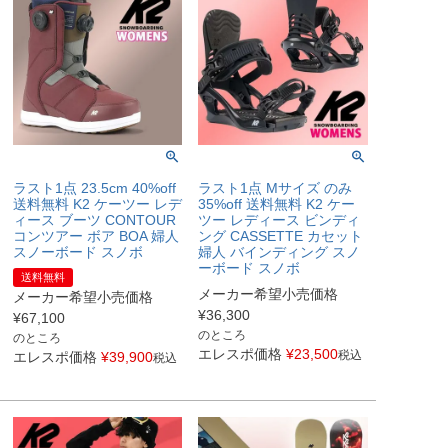
ラスト1点 23.5cm 40%off
ラスト1点 Mサイズ のみ
送料無料 K2 ケーツー レデ
35%off 送料無料 K2 ケー
ィース ブーツ CONTOUR
ツー レディース ビンディ
コンツアー ボア BOA 婦人
ング CASSETTE カセット
スノーボード スノボ
婦人 バインディング スノ
ーボード スノボ
送料無料
メーカー希望小売価格
メーカー希望小売価格
¥
36,300
¥
67,100
のところ
のところ
エレスポ価格
¥
23,500
税込
エレスポ価格
¥
39,900
税込