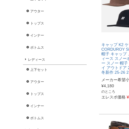
アウター
トップス
インナー
キャップ K2 
ボトムス
CORDUROY S
帽子 キャップ 
ィース スノー
レディース
ー スノー 帽子
イ アウトドア 20
上下セット
冬新作 25-26 2
メーカー希望
アウター
¥
4,180
のところ
トップス
エレスポ価格
¥
インナー
ボトムス