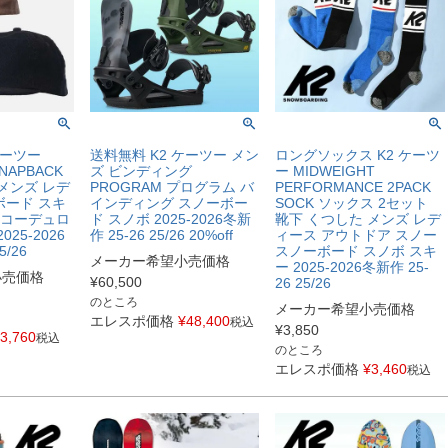
ケーツー
送料無料 K2 ケーツー メン
ロングソックス K2 ケーツ
NAPBACK
ズ ビンディング
ー MIDWEIGHT
メンズ レデ
PROGRAM プログラム バ
PERFORMANCE 2PACK
ボード スキ
インディング スノーボー
SOCK ソックス 2セット
 コーデュロ
ド スノボ 2025-2026冬新
靴下 くつした メンズ レデ
25-2026
作 25-26 25/26 20%off
ィース アウトドア スノー
5/26
スノーボード スノボ スキ
メーカー希望小売価格
ー 2025-2026冬新作 25-
小売価格
¥
60,500
26 25/26
のところ
メーカー希望小売価格
エレスポ価格
¥
48,400
税込
¥
3,850
3,760
税込
のところ
エレスポ価格
¥
3,460
税込