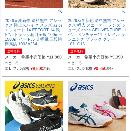
2026春夏新作 送料無料 アシッ
2026秋冬新色 送料無料 アシッ
クス 陸上スパイク メンズ asics
クス 幅広 スニーカー メンズ シ
エフォート 14 EFFORT 14 靴
ューズ asics GEL-VENTURE 11
ピン トラック種目全般 100m～
ゲル ベンチャー11 トレイル ラ
1500m ハードル 走幅跳 三段跳
ンニング ブラック グレー
棒高跳 1093A264
1011C161
送料無料
送料無料
メーカー希望小売価格
¥
11,880
メーカー希望小売価格
¥
9,350
のところ
のところ
エレスポ価格
¥
9,500
エレスポ価格
¥
9,350
税込
税込