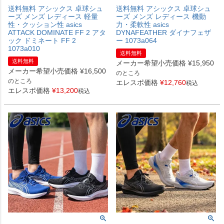
送料無料 アシックス 卓球シュ
送料無料 アシックス 卓球シュ
ーズ メンズ レディース 軽量
ーズ メンズ レディース 機動
性・クッション性 asics
力・柔軟性 asics
ATTACK DOMINATE FF 2 アタ
DYNAFEATHER ダイナフェザ
ック ドミネート FF 2
ー 1073a064
1073a010
送料無料
送料無料
メーカー希望小売価格
¥
15,950
メーカー希望小売価格
¥
16,500
のところ
のところ
エレスポ価格
¥
12,760
税込
エレスポ価格
¥
13,200
税込