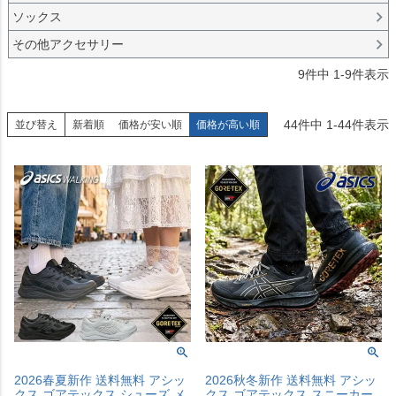
ソックス
その他アクセサリー
9
件中
1
-
9
件表示
44
件中
1
-
44
件表示
並び替え
新着順
価格が安い順
価格が高い順
2026春夏新作 送料無料 アシッ
2026秋冬新作 送料無料 アシッ
クス ゴアテックス シューズ メ
クス ゴアテックス スニーカー