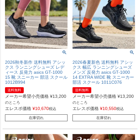
2026秋冬新作 送料無料 アシッ
2026春夏新色 送料無料 アシッ
クス ランニングシューズ レデ
クス 幅広 ランニングシューズ
ィース 反発力 asics GT-1000
メンズ 反発力 asics GT-1000
15 靴 スニーカー 部活 スクール
14 EXTRA WIDE 靴 スニーカー
1012B994
部活 スクール 1011C076
送料無料
送料無料
メーカー希望小売価格
¥
13,200
メーカー希望小売価格
¥
13,200
のところ
のところ
エレスポ価格
¥
10,670
エレスポ価格
¥
10,550
税込
税込
在庫切れ
在庫切れ