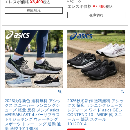
のところ
エレスポ価格
¥
8,400
税込
エレスポ価格
¥
7,480
税込
在庫切れ
在庫切れ
2026秋冬新色 送料無料 アシッ
2026秋冬新作 送料無料 アシッ
クス スニーカー ランニングシ
クス 幅広 ランニングシューズ
ューズ 軽量 反発 メンズ asics
レディース ワイド asics GEL-
VERSABLAST 4 バーサブラス
CONTEND 10 WIDE 靴 スニ
ト4 ジョギング ウォーキング
ーカー 部活 スクール
スポーツ トレーニング 通勤 通
1012C014
学 学校 1011B984