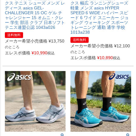
クス テニス シューズ メンズ レ
クス 幅広 ランニングシューズ
ディース asics GEL-
軽量 メンズ asics HYPER
CHALLENGER 15 OC ゲル チ
SPEED 6 WIDE ハイパー スピ
ャレンジャー 15 オムニ・クレ
ード 6 ワイド スニーカー ジョ
ー 学生 部活 クラブ 日本ソフト
ギング ウォーキング スポーツ
テニス連盟公認 1043a026
トレーニング 通勤 通学 学校
1013a238
送料無料
送料無料
メーカー希望小売価格
¥
13,750
メーカー希望小売価格
¥
12,100
のところ
のところ
エレスポ価格
¥
10,990
税込
エレスポ価格
¥
10,890
税込