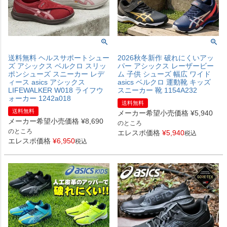
送料無料 ヘルスサポートシュー
2026秋冬新作 破れにくいアッ
ズ アシックス ベルクロ スリッ
パー アシックス レーザービー
ポンシューズ スニーカー レデ
ム 子供 シューズ 幅広 ワイド
ィース asics アシックス
asics ベルクロ 運動靴 キッズ
LIFEWALKER W018 ライフウ
スニーカー 靴 1154A232
ォーカー 1242a018
送料無料
送料無料
メーカー希望小売価格
¥
5,940
メーカー希望小売価格
¥
8,690
のところ
のところ
エレスポ価格
¥
5,940
税込
エレスポ価格
¥
6,950
税込