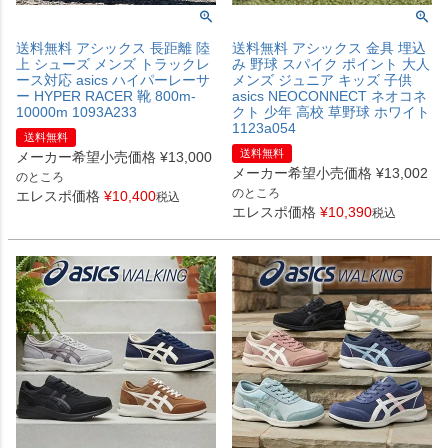
送料無料 アシックス 長距離 陸
送料無料 アシックス 金具 埋込
上 シューズ メンズ トラックレ
み 野球 スパイク ポイント 大人
ース対応 asics ハイパーレーサ
メンズ ジュニア キッズ 子供
ー HYPER RACER 靴 800m-
asics NEOCONNECT ネオコネ
10000m 1093A233
クト 少年 高校 草野球 ホワイト
1123a054
送料無料
送料無料
メーカー希望小売価格
¥
13,000
メーカー希望小売価格
¥
13,002
のところ
のところ
エレスポ価格
¥
10,400
税込
エレスポ価格
¥
10,390
税込