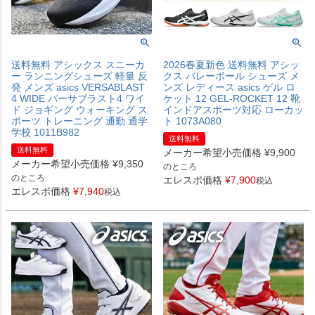
送料無料 アシックス スニーカ
2026春夏新色 送料無料 アシッ
ー ランニングシューズ 軽量 反
クス バレーボール シューズ メ
発 メンズ asics VERSABLAST
ンズ レディース asics ゲル ロ
4 WIDE バーサブラスト4 ワイ
ケット 12 GEL-ROCKET 12 靴
ド ジョギング ウォーキング ス
インドアスポーツ対応 ローカッ
ポーツ トレーニング 通勤 通学
ト 1073A080
学校 1011B982
送料無料
送料無料
メーカー希望小売価格
¥
9,900
メーカー希望小売価格
¥
9,350
のところ
のところ
エレスポ価格
¥
7,900
税込
エレスポ価格
¥
7,940
税込