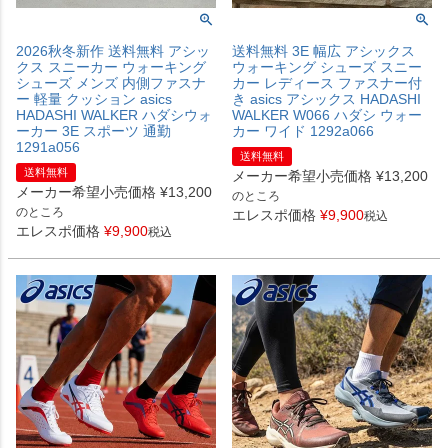
2026秋冬新作 送料無料 アシッ
送料無料 3E 幅広 アシックス
クス スニーカー ウォーキング
ウォーキング シューズ スニー
シューズ メンズ 内側ファスナ
カー レディース ファスナー付
ー 軽量 クッション asics
き asics アシックス HADASHI
HADASHI WALKER ハダシウォ
WALKER W066 ハダシ ウォー
ーカー 3E スポーツ 通勤
カー ワイド 1292a066
1291a056
送料無料
送料無料
メーカー希望小売価格
¥
13,200
メーカー希望小売価格
¥
13,200
のところ
のところ
エレスポ価格
¥
9,900
税込
エレスポ価格
¥
9,900
税込