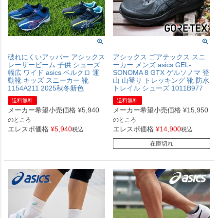
破れにくいアッパー アシックス
アシックス ゴアテックス スニ
レーザービーム 子供 シューズ
ーカー メンズ asics GEL-
幅広 ワイド asics ベルクロ 運
SONOMA 8 GTX ゲルソノマ 登
動靴 キッズ スニーカー 靴
山 山登り トレッキング 靴 防水
1154A211 2025秋冬新色
トレイル シューズ 1011B977
送料無料
送料無料
メーカー希望小売価格
¥
5,940
メーカー希望小売価格
¥
15,950
のところ
のところ
エレスポ価格
¥
5,940
エレスポ価格
¥
14,900
税込
税込
在庫切れ