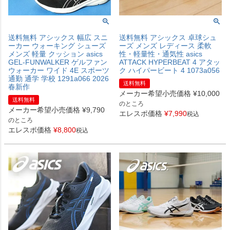
送料無料 アシックス 幅広 スニ
送料無料 アシックス 卓球シュ
ーカー ウォーキング シューズ
ーズ メンズ レディース 柔軟
メンズ 軽量 クッション asics
性・軽量性・通気性 asics
GEL-FUNWALKER ゲルファン
ATTACK HYPERBEAT 4 アタッ
ウォーカー ワイド 4E スポーツ
ク ハイパービート 4 1073a056
通勤 通学 学校 1291a066 2026
送料無料
春新作
メーカー希望小売価格
¥
10,000
送料無料
のところ
メーカー希望小売価格
¥
9,790
エレスポ価格
¥
7,990
税込
のところ
エレスポ価格
¥
8,800
税込