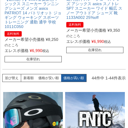
シックス スニーカー ランニン
ズ アシックス asics スノトレ
グシューズ メンズ asics
SP7 スニーカー ワイド 幅広 ス
PATRIOT 14 パトリオット ジョ
ノー アウトドア シューズ 靴
ギング ウォーキング スポーツ
1133A002 25%off
トレーニング 通勤 通学 学校
送料無料
1011C050
メーカー希望小売価格
¥
9,350
送料無料
のところ
メーカー希望小売価格
¥
8,250
エレスポ価格
¥
6,990
税込
のところ
在庫切れ
エレスポ価格
¥
6,990
税込
在庫切れ
44
件中
1
-
44
件表示
並び替え
新着順
価格が安い順
価格が高い順