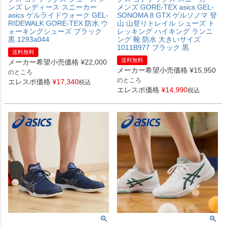
ンズ レディース スニーカー
メンズ GORE-TEX asics GEL-
asics ゲルライドウォーク GEL-
SONOMA 8 GTX ゲルソノマ 登
RIDEWALK GORE-TEX 防水 ウ
山 山登りトレイル シューズ ト
ォーキングシューズ ブラック
レッキング ハイキング ランニ
黒 1293a044
ング 靴 防水 大きいサイズ
1011B977 ブラック 黒
送料無料
送料無料
メーカー希望小売価格
¥
22,000
メーカー希望小売価格
¥
15,950
のところ
のところ
エレスポ価格
¥
17,340
税込
エレスポ価格
¥
14,990
税込