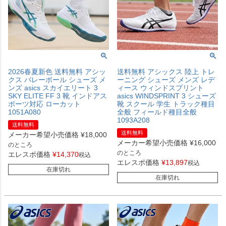
2026春夏新色 送料無料 アシッ
送料無料 アシックス 陸上 トレ
クス バレーボール シューズ メ
ーニング シューズ メンズ レデ
ンズ asics スカイエリート 3
ィース ウィンドスプリント
SKY ELITE FF 3 靴 インドアス
asics WINDSPRINT 3 シューズ
ポーツ対応 ローカット
靴 スクール 学生 トラック種目
1051A080
全般 フィールド種目全般
1093A208
送料無料
送料無料
メーカー希望小売価格
¥
18,000
メーカー希望小売価格
¥
16,000
のところ
のところ
エレスポ価格
¥
14,370
税込
エレスポ価格
¥
13,897
税込
在庫切れ
在庫切れ