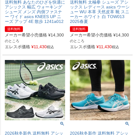
送料無料 あなたのひざを快適に
送料無料 太極拳 シューズ アシ
アシックス 幅広 ウォーキング
ックス レディース asics ウーシ
シューズ メンズ 内側ファスナ
ュー WU 本革 天然皮革 靴 スニ
ー ワイド asics KNEES UP ニ
ーカー ホワイト 白 TOW013
ーズ アップ 4E 散歩 1241a012
2025春夏
送料無料
送料無料
メーカー希望小売価格
¥
14,300
メーカー希望小売価格
¥
14,300
のところ
のところ
エレスポ価格
¥
11,430
エレスポ価格
¥
11,430
税込
税込
2026秋冬新色 送料無料 アシッ
2026秋冬新作 送料無料 アシッ