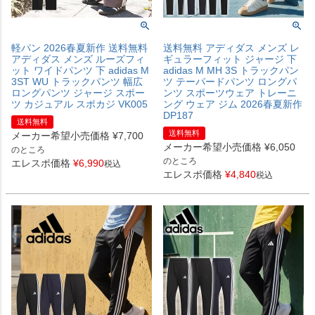
軽パン 2026春夏新作 送料無料
送料無料 アディダス メンズ レ
アディダス メンズ ルーズフィ
ギュラーフィット ジャージ 下
ット ワイドパンツ 下 adidas M
adidas M MH 3S トラックパン
3ST WU トラックパンツ 幅広
ツ テーパードパンツ ロングパ
ロングパンツ ジャージ スポー
ンツ スポーツウェア トレーニ
ツ カジュアル スポカジ VK005
ング ウェア ジム 2026春夏新作
DP187
送料無料
送料無料
メーカー希望小売価格
¥
7,700
メーカー希望小売価格
¥
6,050
のところ
のところ
エレスポ価格
¥
6,990
税込
エレスポ価格
¥
4,840
税込