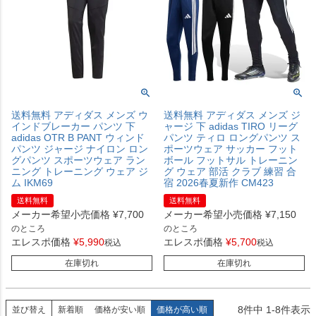
送料無料 アディダス メンズ ウ
送料無料 アディダス メンズ ジ
インドブレーカー パンツ 下
ャージ 下 adidas TIRO リーグ
adidas OTR B PANT ウィンド
パンツ ティロ ロングパンツ ス
パンツ ジャージ ナイロン ロン
ポーツウェア サッカー フット
グパンツ スポーツウェア ラン
ボール フットサル トレーニン
ニング トレーニング ウェア ジ
グ ウェア 部活 クラブ 練習 合
ム IKM69
宿 2026春夏新作 CM423
送料無料
送料無料
メーカー希望小売価格
¥
7,700
メーカー希望小売価格
¥
7,150
のところ
のところ
エレスポ価格
¥
5,990
エレスポ価格
¥
5,700
税込
税込
在庫切れ
在庫切れ
8
件中
1
-
8
件表示
並び替え
新着順
価格が安い順
価格が高い順