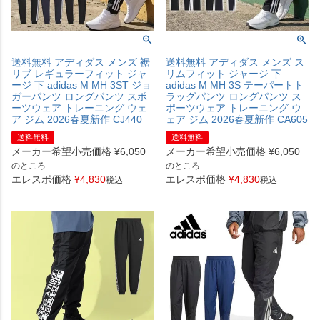
送料無料 アディダス メンズ 裾
送料無料 アディダス メンズ ス
リブ レギュラーフィット ジャ
リムフィット ジャージ 下
ージ 下 adidas M MH 3ST ジョ
adidas M MH 3S テーパートト
ガーパンツ ロングパンツ スポ
ラッグパンツ ロングパンツ ス
ーツウェア トレーニング ウェ
ポーツウェア トレーニング ウ
ア ジム 2026春夏新作 CJ440
ェア ジム 2026春夏新作 CA605
送料無料
送料無料
メーカー希望小売価格
¥
6,050
メーカー希望小売価格
¥
6,050
のところ
のところ
エレスポ価格
¥
4,830
エレスポ価格
¥
4,830
税込
税込