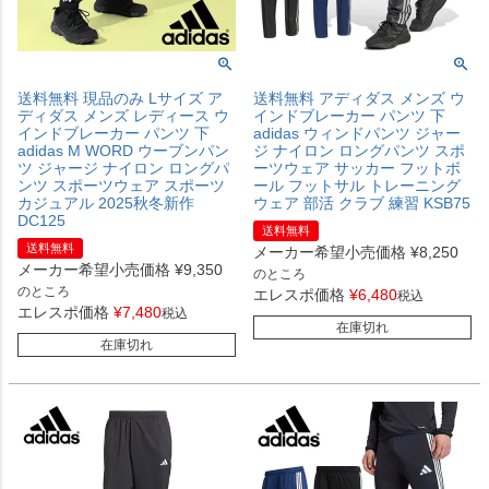
送料無料 現品のみ Lサイズ ア
送料無料 アディダス メンズ ウ
ディダス メンズ レディース ウ
インドブレーカー パンツ 下
インドブレーカー パンツ 下
adidas ウィンドパンツ ジャー
adidas M WORD ウーブンパン
ジ ナイロン ロングパンツ スポ
ツ ジャージ ナイロン ロングパ
ーツウェア サッカー フットボ
ンツ スポーツウェア スポーツ
ール フットサル トレーニング
カジュアル 2025秋冬新作
ウェア 部活 クラブ 練習 KSB75
DC125
送料無料
送料無料
メーカー希望小売価格
¥
8,250
メーカー希望小売価格
¥
9,350
のところ
のところ
エレスポ価格
¥
6,480
税込
エレスポ価格
¥
7,480
税込
在庫切れ
在庫切れ