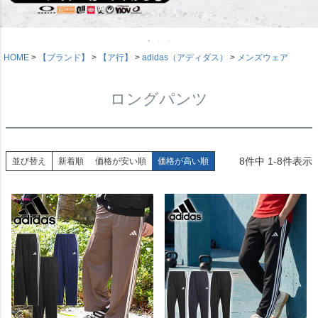
HOME
【ブランド】
【ア行】
adidas（アディダス）
メンズウェア
ロングパンツ
8
件中
1
-
8
件表示
並び替え
新着順
価格が安い順
価格が高い順