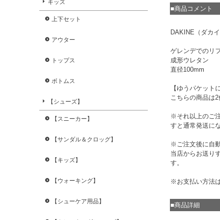
キッズ
■商品コメント
上下セット
DAKINE（ダカイン）
アウター
ゲレンデでのリ
成形ウレタン
トップス
直径100mm
ボトムス
【ゆうパケット
こちらの商品は
【シューズ】
※それ以上のご
【スニーカー】
すと通常発送に
【サンダル＆クロッグ】
※ご注文後に自
当店からお送り
【キッズ】
す。
【ウォーキング】
※お支払い方法
【シューケア用品】
■商品詳細