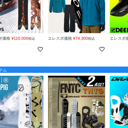
ポ価格
¥
110,000
エレスポ価格
¥
74,300
エレスポ
税込
税込
テム