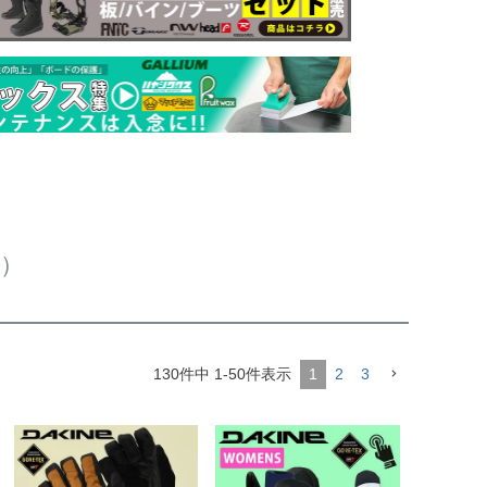
ン）
130
件中
1
-
50
件表示
1
2
3