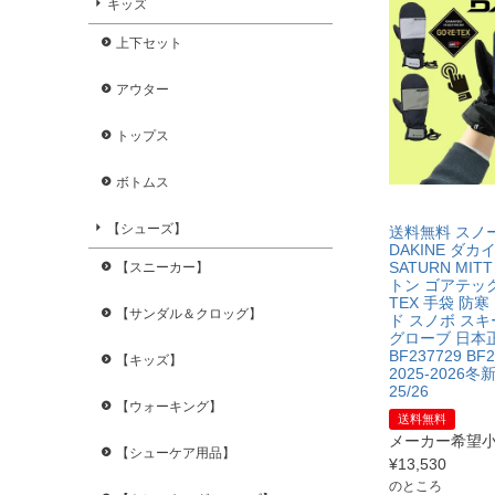
キッズ
上下セット
アウター
トップス
ボトムス
【シューズ】
送料無料 スノ
DAKINE ダカ
SATURN MITT
【スニーカー】
トン ゴアテック
TEX 手袋 防
【サンダル＆クロッグ】
ド スノボ スキ
グローブ 日本
BF237729 BF2
【キッズ】
2025-2026冬新
25/26
【ウォーキング】
送料無料
メーカー希望
【シューケア用品】
¥
13,530
のところ