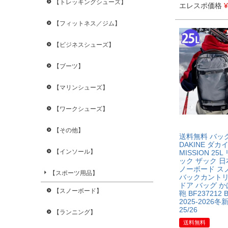
【トレッキングシューズ】
エレスポ価格
¥
【フィットネス／ジム】
【ビジネスシューズ】
【ブーツ】
【マリンシューズ】
【ワークシューズ】
【その他】
送料無料 バッ
DAKINE ダカ
【インソール】
MISSION 25
ック ザック 日
ノーボード ス
【スポーツ用品】
バックカントリ
ドア バッグ か
【スノーボード】
鞄 BF237212 B
2025-2026冬新
25/26
【ランニング】
送料無料