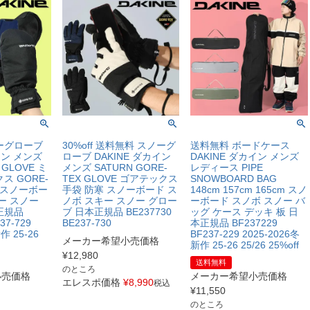
ーグローブ
30%off 送料無料 スノーグ
送料無料 ボードケース
イン メンズ
ローブ DAKINE ダカイン
DAKINE ダカイン メンズ
 GLOVE ミ
メンズ SATURN GORE-
レディース PIPE
ス GORE-
TEX GLOVE ゴアテックス
SNOWBOARD BAG
寒 スノーボー
手袋 防寒 スノーボード ス
148cm 157cm 165cm スノ
ー スノー
ノボ スキー スノー グロー
ーボード スノボ スノー バ
正規品
ブ 日本正規品 BE237730
ッグ ケース デッキ 板 日
37-729
BE237-730
本正規品 BF237229
作 25-26
BF237-229 2025-2026冬
メーカー希望小売価格
新作 25-26 25/26 25%off
¥
12,980
送料無料
のところ
小売価格
メーカー希望小売価格
エレスポ価格
¥
8,990
税込
¥
11,550
のところ