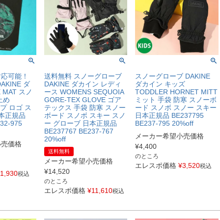
対応可能！
送料無料 スノーグローブ
スノーグローブ DAKINE
KINE ダ
DAKINE ダカイン レディ
ダカイン キッズ
 MAT スノ
ース WOMENS SEQUOIA
TODDLER HORNET MITT
止め
GORE-TEX GLOVE ゴア
ミット 手袋 防寒 スノーボ
プ ロゴ ス
テックス 手袋 防寒 スノー
ード スノボ スノー スキー
日本正規品
ボード スノボ スキー スノ
日本正規品 BE237795
32-975
ー グローブ 日本正規品
BE237-795 20%off
BE237767 BE237-767
メーカー希望小売価格
20%off
小売価格
¥
4,400
送料無料
のところ
メーカー希望小売価格
エレスポ価格
¥
3,520
税込
¥
14,520
1,930
税込
のところ
エレスポ価格
¥
11,610
税込