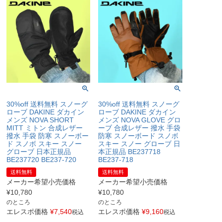
30%off 送料無料 スノーグ
30%off 送料無料 スノーグ
ローブ DAKINE ダカイン
ローブ DAKINE ダカイン
メンズ NOVA SHORT
メンズ NOVA GLOVE グロ
MITT ミトン 合成レザー
ーブ 合成レザー 撥水 手袋
撥水 手袋 防寒 スノーボー
防寒 スノーボード スノボ
ド スノボ スキー スノー
スキー スノー グローブ 日
グローブ 日本正規品
本正規品 BE237718
BE237720 BE237-720
BE237-718
送料無料
送料無料
メーカー希望小売価格
メーカー希望小売価格
¥
10,780
¥
10,780
のところ
のところ
エレスポ価格
¥
7,540
エレスポ価格
¥
9,160
税込
税込