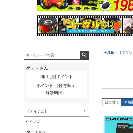
HOME
【ブラン
ゲスト
さん
利用可能ポイント
ポイント
（付与率 ）
有効期限
並び替え
新着
【アイテム】
メンズ
上下セット