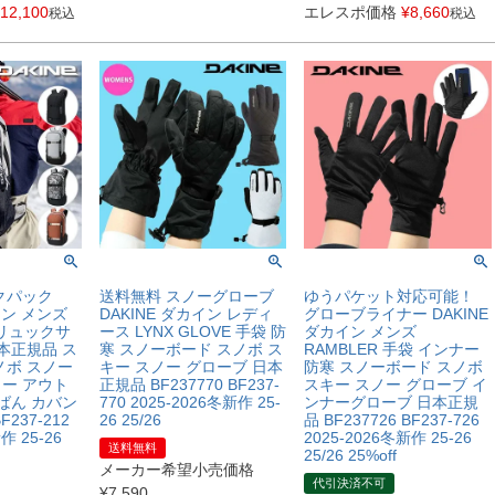
12,100
エレスポ価格
¥
8,660
税込
税込
クパック
送料無料 スノーグローブ
ゆうパケット対応可能！
イン メンズ
DAKINE ダカイン レディ
グローブライナー DAKINE
L リュックサ
ース LYNX GLOVE 手袋 防
ダカイン メンズ
本正規品 ス
寒 スノーボード スノボ ス
RAMBLER 手袋 インナー
ノボ スノー
キー スノー グローブ 日本
防寒 スノーボード スノボ
ー アウト
正規品 BF237770 BF237-
スキー スノー グローブ イ
ばん カバン
770 2025-2026冬新作 25-
ンナーグローブ 日本正規
F237-212
26 25/26
品 BF237726 BF237-726
作 25-26
2025-2026冬新作 25-26
送料無料
25/26 25%off
メーカー希望小売価格
代引決済不可
¥
7,590