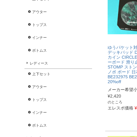
アウター
トップス
インナー
ゆうパケット
ボトムス
デッキパッド DA
カイン CIRCLE
ーボード 滑り
レディース
STOMP ストン
ノボ ボード 
上下セット
BE232975 BE2
20%off
アウター
メーカー希望
¥
2,420
トップス
のところ
エレスポ価格
¥
インナー
ボトムス