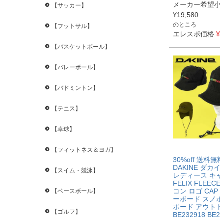
メーカー希望
【サッカー】
¥
19,580
のところ
【フットサル】
エレスポ価格
¥
【バスケットボール】
【バレーボール】
【バドミントン】
【テニス】
【卓球】
【フィットネス＆ヨガ】
30%off 送料
DAKINE ダカ
【スイム・競泳】
レディース キ
FELIX FLEEC
コン ロゴ CAP
【ベースボール】
ーボード スノ
ボード アウト
【ゴルフ】
BE232918 BE2