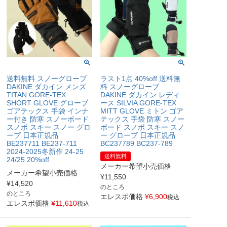
送料無料 スノーグローブ
ラスト1点 40%off 送料無
DAKINE ダカイン メンズ
料 スノーグローブ
TITAN GORE-TEX
DAKINE ダカイン レディ
SHORT GLOVE グローブ
ース SILVIA GORE-TEX
ゴアテックス 手袋 インナ
MITT GLOVE ミトン ゴア
ー付き 防寒 スノーボード
テックス 手袋 防寒 スノー
スノボ スキー スノー グロ
ボード スノボ スキー スノ
ーブ 日本正規品
ー グローブ 日本正規品
BE237711 BE237-711
BC237789 BC237-789
2024-2025冬新作 24-25
送料無料
24/25 20%off
メーカー希望小売価格
メーカー希望小売価格
¥
11,550
¥
14,520
のところ
のところ
エレスポ価格
¥
6,900
税込
エレスポ価格
¥
11,610
税込