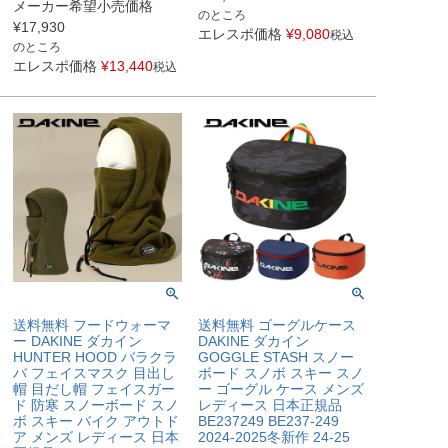
メーカー希望小売価格
のところ
¥
17,930
エレスポ価格
¥
9,080
税込
のところ
エレスポ価格
¥
13,440
税込
送料無料 フードウォーマ
送料無料 ゴーグルケース
ー DAKINE ダカイン
DAKINE ダカイン
HUNTER HOOD バラクラ
GOGGLE STASH スノー
バ フェイスマスク 目出し
ボード スノボ スキー スノ
帽 目だし帽 フェイスガー
ー ゴーグル ケース メンズ
ド 防寒 スノーボード スノ
レディース 日本正規品
ボ スキー バイク アウトド
BE237249 BE237-249
ア メンズ レディース 日本
2024-2025冬新作 24-25