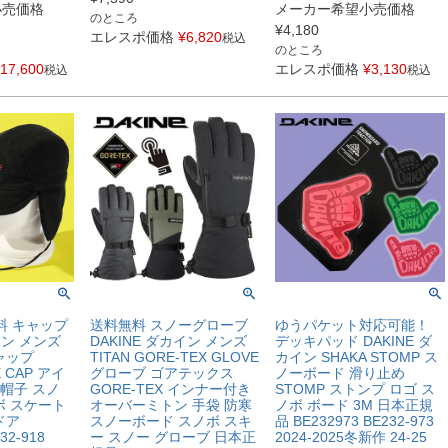
小売価格
メーカー希望小売価格
のところ
¥
4,180
エレスポ価格
¥
6,820
税込
のところ
17,600
エレスポ価格
¥
3,130
税込
税込
無料 キャップ
送料無料 スノーグローブ
ゆうパケット対応可能！
イン メンズ
DAKINE ダカイン メンズ
デッキパッド DAKINE ダ
ャップ
TITAN GORE-TEX GLOVE
カイン SHAKA STOMP ス
E CAP アイ
グローブ ゴアテックス
ノーボード 滑り止め
 帽子 スノ
GORE-TEX インナー付き
STOMP ストンプ ロゴ ス
ボ スケート
オーバーミトン 手袋 防寒
ノボ ボード 3M 日本正規
ドア
スノーボード スノボ スキ
品 BE232973 BE232-973
32-918
ー スノー グローブ 日本正
2024-2025冬新作 24-25