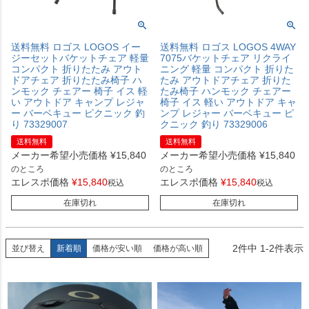
送料無料 ロゴス LOGOS イー
送料無料 ロゴス LOGOS 4WAY
ジーセットバケットチェア 軽量
7075バケットチェア リクライ
コンパクト 折りたたみ アウト
ニング 軽量 コンパクト 折りた
ドアチェア 折りたたみ椅子 ハ
たみ アウトドアチェア 折りた
ンモック チェアー 椅子 イス 軽
たみ椅子 ハンモック チェアー
い アウトドア キャンプ レジャ
椅子 イス 軽い アウトドア キャ
ー バーベキュー ピクニック 釣
ンプ レジャー バーベキュー ピ
り 73329007
クニック 釣り 73329006
送料無料
送料無料
メーカー希望小売価格
¥
15,840
メーカー希望小売価格
¥
15,840
のところ
のところ
エレスポ価格
¥
15,840
エレスポ価格
¥
15,840
税込
税込
在庫切れ
在庫切れ
2
件中
1
-
2
件表示
並び替え
新着順
価格が安い順
価格が高い順