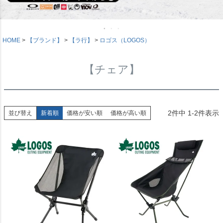
HOME
【ブランド】
【ラ行】
ロゴス（LOGOS）
【チェア】
2
件中
1
-
2
件表示
並び替え
新着順
価格が安い順
価格が高い順