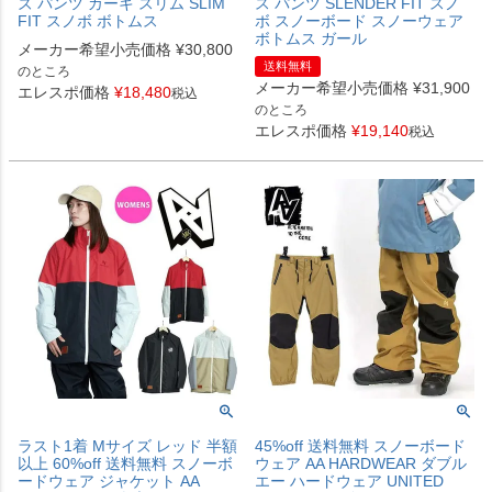
ズ パンツ カーキ スリム SLIM
ス パンツ SLENDER FIT スノ
FIT スノボ ボトムス
ボ スノーボード スノーウェア
ボトムス ガール
メーカー希望小売価格
¥
30,800
送料無料
のところ
メーカー希望小売価格
¥
31,900
エレスポ価格
¥
18,480
税込
のところ
エレスポ価格
¥
19,140
税込
ラスト1着 Mサイズ レッド 半額
45%off 送料無料 スノーボード
以上 60%off 送料無料 スノーボ
ウェア AA HARDWEAR ダブル
ードウェア ジャケット AA
エー ハードウェア UNITED