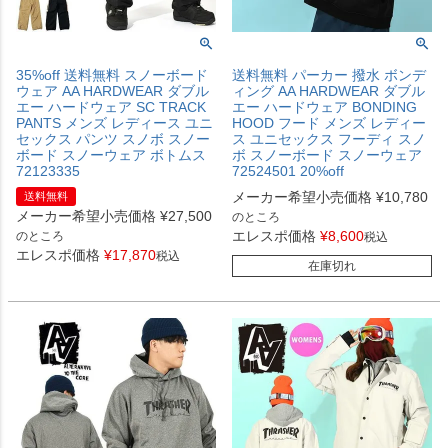
35%off 送料無料 スノーボード
送料無料 パーカー 撥水 ボンデ
ウェア AA HARDWEAR ダブル
ィング AA HARDWEAR ダブル
エー ハードウェア SC TRACK
エー ハードウェア BONDING
PANTS メンズ レディース ユニ
HOOD フード メンズ レディー
セックス パンツ スノボ スノー
ス ユニセックス フーディ スノ
ボード スノーウェア ボトムス
ボ スノーボード スノーウェア
72123335
72524501 20%off
メーカー希望小売価格
¥
10,780
送料無料
メーカー希望小売価格
¥
27,500
のところ
エレスポ価格
¥
8,600
のところ
税込
エレスポ価格
¥
17,870
税込
在庫切れ