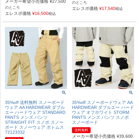
メーカー希望小売価格
¥
27,500
のところ
のところ
エレスポ価格
¥
17,540
税込
エレスポ価格
¥
16,500
税込
35%off 送料無料 スノーボード
35%off スノーボードウェア AA
ウェア AA HARDWEAR ダブル
HARDWEAR ダブルエー ハード
エー ハードウェア STANDARD
ウェア オフホワイト STORM
PANTS メンズ パンツ
PANTS メンズ パンツ スノボ
STRAIGHT FIT スノボ スノー
スノーボード
ボード スノーウェア ボトムス
送料無料
72123332
メーカー希望小売価格
¥
39,600