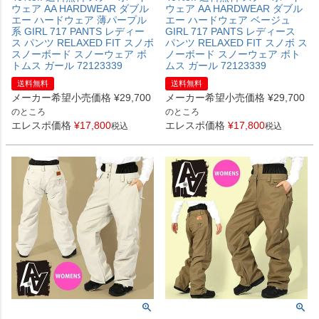
ウェア AA HARDWEAR ダブル
ウェア AA HARDWEAR ダブル
エー ハードウェア 薄パープル
エー ハードウェア ベージュ
系 GIRL 717 PANTS レディー
GIRL 717 PANTS レディース
ス パンツ RELAXED FIT スノボ
パンツ RELAXED FIT スノボ ス
スノーボード スノーウェア ボ
ノーボード スノーウェア ボト
トムス ガール 72123339
ムス ガール 72123339
送料無料
送料無料
メーカー希望小売価格
¥
29,700
メーカー希望小売価格
¥
29,700
のところ
のところ
エレスポ価格
¥
17,800
エレスポ価格
¥
17,800
税込
税込