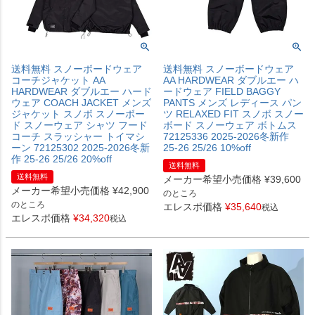
送料無料 スノーボードウェア
送料無料 スノーボードウェア
コーチジャケット AA
AA HARDWEAR ダブルエー ハ
HARDWEAR ダブルエー ハード
ードウェア FIELD BAGGY
ウェア COACH JACKET メンズ
PANTS メンズ レディース パン
ジャケット スノボ スノーボー
ツ RELAXED FIT スノボ スノー
ド スノーウェア シャツ フード
ボード スノーウェア ボトムス
コーチ スラッシャー トイマシ
72125336 2025-2026冬新作
ーン 72125302 2025-2026冬新
25-26 25/26 10%off
作 25-26 25/26 20%off
送料無料
送料無料
メーカー希望小売価格
¥
39,600
メーカー希望小売価格
¥
42,900
のところ
のところ
エレスポ価格
¥
35,640
税込
エレスポ価格
¥
34,320
税込