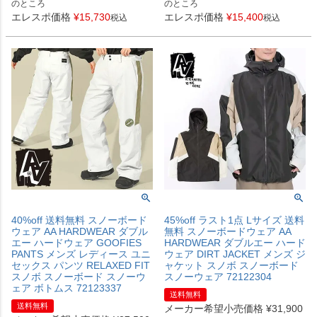
のところ
のところ
エレスポ価格
¥
15,730
エレスポ価格
¥
15,400
税込
税込
40%off 送料無料 スノーボード
45%off ラスト1点 Lサイズ 送料
ウェア AA HARDWEAR ダブル
無料 スノーボードウェア AA
エー ハードウェア GOOFIES
HARDWEAR ダブルエー ハード
PANTS メンズ レディース ユニ
ウェア DIRT JACKET メンズ ジ
セックス パンツ RELAXED FIT
ャケット スノボ スノーボード
スノボ スノーボード スノーウ
スノーウェア 72122304
ェア ボトムス 72123337
送料無料
送料無料
メーカー希望小売価格
¥
31,900