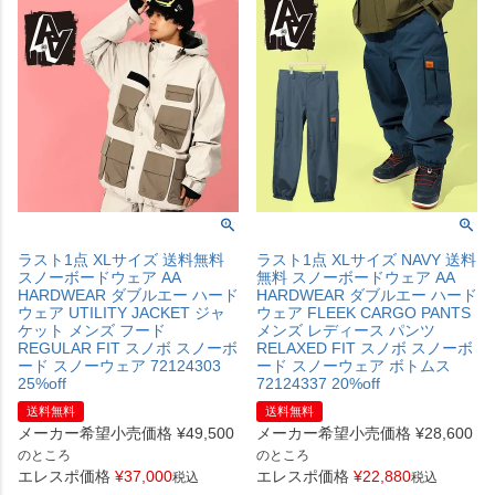
ラスト1点 XLサイズ 送料無料
ラスト1点 XLサイズ NAVY 送料
スノーボードウェア AA
無料 スノーボードウェア AA
HARDWEAR ダブルエー ハード
HARDWEAR ダブルエー ハード
ウェア UTILITY JACKET ジャ
ウェア FLEEK CARGO PANTS
ケット メンズ フード
メンズ レディース パンツ
REGULAR FIT スノボ スノーボ
RELAXED FIT スノボ スノーボ
ード スノーウェア 72124303
ード スノーウェア ボトムス
25%off
72124337 20%off
送料無料
送料無料
メーカー希望小売価格
¥
49,500
メーカー希望小売価格
¥
28,600
のところ
のところ
エレスポ価格
¥
37,000
エレスポ価格
¥
22,880
税込
税込