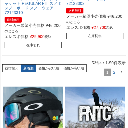
ャケット REGULAR FIT スノボ
72123302
スノーボード スノーウェア
送料無料
72123310
メーカー希望小売価格
¥
46,200
送料無料
のところ
メーカー希望小売価格
¥
46,200
エレスポ価格
¥
27,700
税込
のところ
在庫切れ
エレスポ価格
¥
29,900
税込
在庫切れ
53
件中
1
-
50
件表示
並び替え
新着順
価格が安い順
価格が高い順
1
2