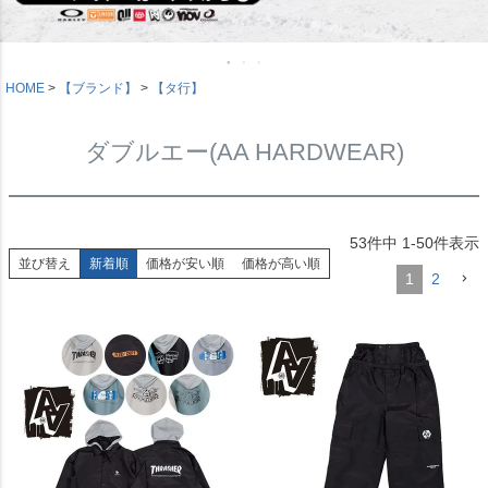
HOME
【ブランド】
【タ行】
ダブルエー(AA HARDWEAR)
53
件中
1
-
50
件表示
並び替え
新着順
価格が安い順
価格が高い順
1
2