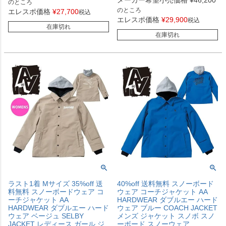
メーカー希望小売価格
¥
46,200
のところ
のところ
エレスポ価格
¥
27,700
税込
エレスポ価格
¥
29,900
税込
在庫切れ
在庫切れ
ラスト1着 Mサイズ 35%off 送
40%off 送料無料 スノーボード
料無料 スノーボードウェア コ
ウェア コーチジャケット AA
ーチジャケット AA
HARDWEAR ダブルエー ハード
HARDWEAR ダブルエー ハード
ウェア ブルー COACH JACKET
ウェア ベージュ SELBY
メンズ ジャケット スノボ スノ
JACKET レディース ガール ジ
ーボード スノーウェア