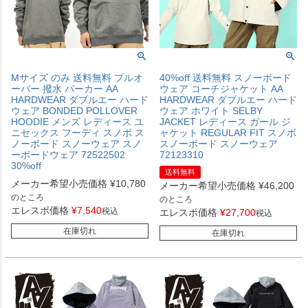
Mサイズ のみ 送料無料 プルオ
40%off 送料無料 スノーボード
ーバー 撥水 パーカー AA
ウェア コーチジャケット AA
HARDWEAR ダブルエー ハード
HARDWEAR ダブルエー ハード
ウェア BONDED POLLOVER
ウェア ホワイト SELBY
HOODIE メンズ レディース ユ
JACKET レディース ガール ジ
ニセックス フーディ スノボ ス
ャケット REGULAR FIT スノボ
ノーボード スノーウェア スノ
スノーボード スノーウェア
ーボードウェア 72522502
72123310
30%off
送料無料
メーカー希望小売価格
¥
10,780
メーカー希望小売価格
¥
46,200
のところ
のところ
エレスポ価格
¥
7,540
税込
エレスポ価格
¥
27,700
税込
在庫切れ
在庫切れ