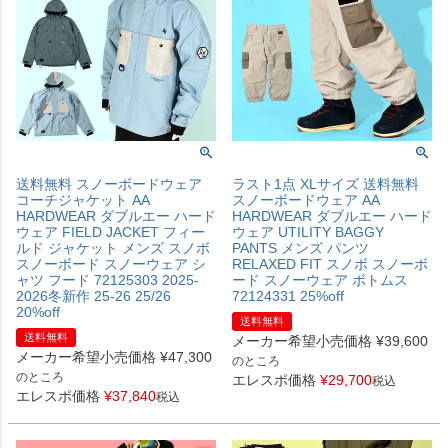
送料無料 スノーボードウェア
ラスト1点 XLサイズ 送料無料
コーチジャケット AA
スノーボードウェア AA
HARDWEAR ダブルエー ハード
HARDWEAR ダブルエー ハード
ウェア FIELD JACKET フィー
ウェア UTILITY BAGGY
ルド ジャケット メンズ スノボ
PANTS メンズ パンツ
スノーボード スノーウェア シ
RELAXED FIT スノボ スノーボ
ャツ フード 72125303 2025-
ード スノーウェア ボトムス
2026冬新作 25-26 25/26
72124331 25%off
20%off
送料無料
送料無料
メーカー希望小売価格
¥
39,600
メーカー希望小売価格
¥
47,300
のところ
のところ
エレスポ価格
¥
29,700
税込
エレスポ価格
¥
37,840
税込