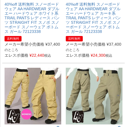
40%off 送料無料 スノーボード
40%off 送料無料 スノーボード
ウェア AA HARDWEAR ダブル
ウェア AA HARDWEAR ダブル
エー ハードウェア ホワイト系
エー ハードウェア カーキ系
TRAIL PANTS レディース パン
TRAIL PANTS レディース パン
ツ STRAIGHT FIT スノボ スノ
ツ STRAIGHT FIT スノボ スノ
ーボード スノーウェア ボトム
ーボード スノーウェア ボトム
ス ガール 72123338
ス ガール 72123338
送料無料
送料無料
メーカー希望小売価格
¥
37,400
メーカー希望小売価格
¥
37,400
のところ
のところ
エレスポ価格
¥
22,440
エレスポ価格
¥
24,300
税込
税込