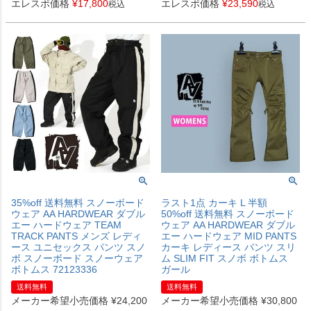
エレスポ価格
¥
17,800
エレスポ価格
¥
23,590
税込
税込
35%off 送料無料 スノーボード
ラスト1点 カーキ L 半額
ウェア AA HARDWEAR ダブル
50%off 送料無料 スノーボード
エー ハードウェア TEAM
ウェア AA HARDWEAR ダブル
TRACK PANTS メンズ レディ
エー ハードウェア MID PANTS
ース ユニセックス パンツ スノ
カーキ レディース パンツ スリ
ボ スノーボード スノーウェア
ム SLIM FIT スノボ ボトムス
ボトムス 72123336
ガール
送料無料
送料無料
メーカー希望小売価格
¥
24,200
メーカー希望小売価格
¥
30,800