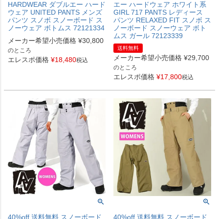
HARDWEAR ダブルエー ハード
エー ハードウェア ホワイト系
ウェア UNITED PANTS メンズ
GIRL 717 PANTS レディース
パンツ スノボ スノーボード ス
パンツ RELAXED FIT スノボ ス
ノーウェア ボトムス 72121334
ノーボード スノーウェア ボト
ムス ガール 72123339
メーカー希望小売価格
¥
30,800
送料無料
のところ
メーカー希望小売価格
¥
29,700
エレスポ価格
¥
18,480
税込
のところ
エレスポ価格
¥
17,800
税込
40%off 送料無料 スノーボード
40%off 送料無料 スノーボード