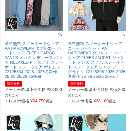
送料無料 スノーボードウェア
送料無料 スノーボードウェア
AA HARDWEAR ダブルエー ハ
コーチジャケット AA
ードウェア FLEEK CARGO
HARDWEAR ダブルエー ハード
PANTS メンズ レディース パン
ウェア FLEEK JACKET ジャケ
ツ RELAXED FIT スノボ スノー
ット メンズ スノボ スノーボー
ボード スノーウェア ボトムス
ド スノーウェア シャツ フード
72125334 2025-2026冬新作
グラトリ 72125305 2025-2026
25-26 25/26 25%off
冬新作 25-26 25/26 20%off
送料無料
送料無料
メーカー希望小売価格
¥
33,000
メーカー希望小売価格
¥
35,200
のところ
のところ
エレスポ価格
¥
24,750
エレスポ価格
¥
28,160
税込
税込