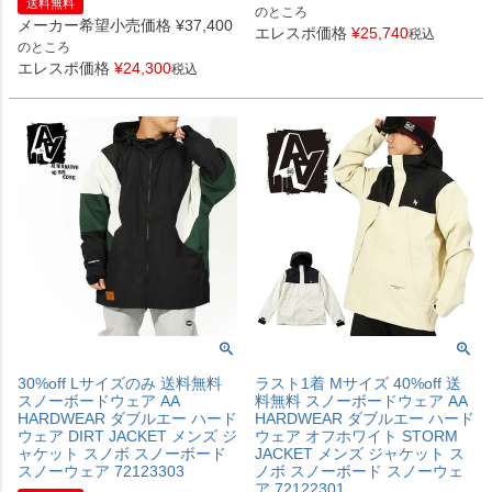
送料無料
のところ
メーカー希望小売価格
¥
37,400
エレスポ価格
¥
25,740
税込
のところ
エレスポ価格
¥
24,300
税込
30%off Lサイズのみ 送料無料
ラスト1着 Mサイズ 40%off 送
スノーボードウェア AA
料無料 スノーボードウェア AA
HARDWEAR ダブルエー ハード
HARDWEAR ダブルエー ハード
ウェア DIRT JACKET メンズ ジ
ウェア オフホワイト STORM
ャケット スノボ スノーボード
JACKET メンズ ジャケット ス
スノーウェア 72123303
ノボ スノーボード スノーウェ
ア 72122301