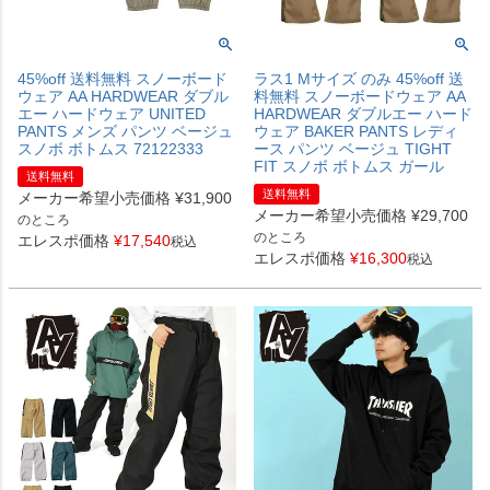
45%off 送料無料 スノーボード
ラス1 Mサイズ のみ 45%off 送
ウェア AA HARDWEAR ダブル
料無料 スノーボードウェア AA
エー ハードウェア UNITED
HARDWEAR ダブルエー ハード
PANTS メンズ パンツ ベージュ
ウェア BAKER PANTS レディ
スノボ ボトムス 72122333
ース パンツ ベージュ TIGHT
FIT スノボ ボトムス ガール
送料無料
送料無料
メーカー希望小売価格
¥
31,900
メーカー希望小売価格
¥
29,700
のところ
のところ
エレスポ価格
¥
17,540
税込
エレスポ価格
¥
16,300
税込