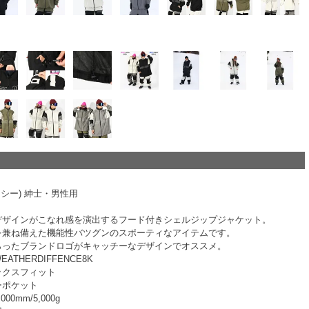
ィーシー) 紳士・男性用
デザインがこなれ感を演出するフード付きシェルジップジャケット。
を兼ね備えた機能性バツグンのスポーティなアイテムです。
らったブランドロゴがキャッチーなデザインでオススメ。
THERDIFFENCE8K
ックスフィット
ーポケット
0mm/5,000g