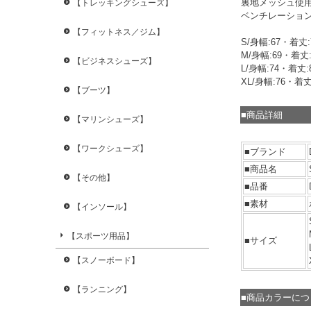
裏地メッシュ使
【トレッキングシューズ】
ベンチレーショ
【フィットネス／ジム】
S/身幅:67・着丈:
M/身幅:69・着丈:
【ビジネスシューズ】
L/身幅:74・着丈:
XL/身幅:76・着丈
【ブーツ】
■商品詳細
【マリンシューズ】
【ワークシューズ】
■ブランド
■商品名
【その他】
■品番
■素材
【インソール】
【スポーツ用品】
■サイズ
【スノーボード】
【ランニング】
■商品カラーに