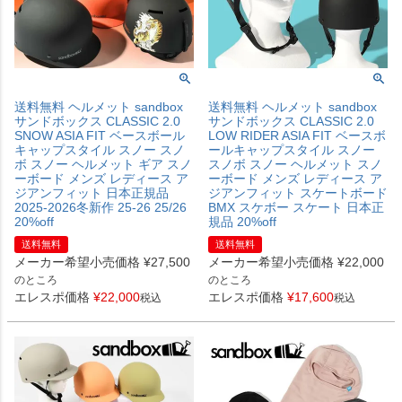
送料無料 ヘルメット sandbox
送料無料 ヘルメット sandbox
サンドボックス CLASSIC 2.0
サンドボックス CLASSIC 2.0
SNOW ASIA FIT ベースボール
LOW RIDER ASIA FIT ベースボ
キャップスタイル スノー スノ
ールキャップスタイル スノー
ボ スノー ヘルメット ギア スノ
スノボ スノー ヘルメット スノ
ーボード メンズ レディース ア
ーボード メンズ レディース ア
ジアンフィット 日本正規品
ジアンフィット スケートボード
2025-2026冬新作 25-26 25/26
BMX スケボー スケート 日本正
20%off
規品 20%off
送料無料
送料無料
メーカー希望小売価格
¥
27,500
メーカー希望小売価格
¥
22,000
のところ
のところ
エレスポ価格
¥
22,000
エレスポ価格
¥
17,600
税込
税込