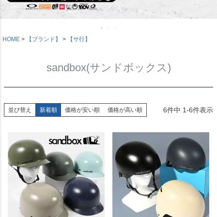
HOME
【ブランド】
【サ行】
sandbox(サンドボックス)
6
件中
1
-
6
件表示
並び替え
新着順
価格が安い順
価格が高い順