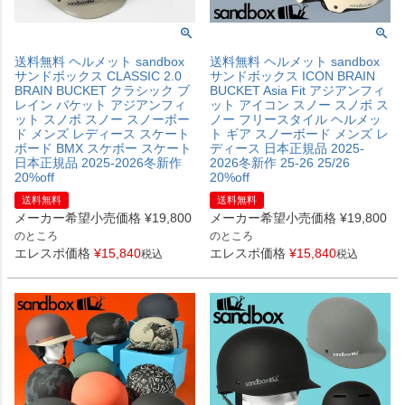
送料無料 ヘルメット sandbox
送料無料 ヘルメット sandbox
サンドボックス CLASSIC 2.0
サンドボックス ICON BRAIN
BRAIN BUCKET クラシック ブ
BUCKET Asia Fit アジアンフィ
レイン バケット アジアンフィ
ット アイコン スノー スノボ ス
ット スノボ スノー スノーボー
ノー フリースタイル ヘルメッ
ド メンズ レディース スケート
ト ギア スノーボード メンズ レ
ボード BMX スケボー スケート
ディース 日本正規品 2025-
日本正規品 2025-2026冬新作
2026冬新作 25-26 25/26
20%off
20%off
送料無料
送料無料
メーカー希望小売価格
¥
19,800
メーカー希望小売価格
¥
19,800
のところ
のところ
エレスポ価格
¥
15,840
エレスポ価格
¥
15,840
税込
税込