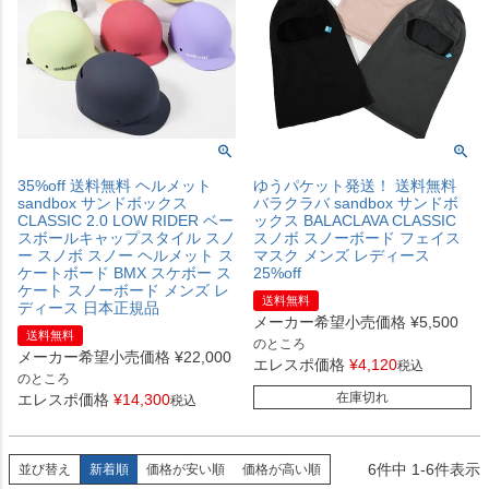
35%off 送料無料 ヘルメット
ゆうパケット発送！ 送料無料
sandbox サンドボックス
バラクラバ sandbox サンドボ
CLASSIC 2.0 LOW RIDER ベー
ックス BALACLAVA CLASSIC
スボールキャップスタイル スノ
スノボ スノーボード フェイス
ー スノボ スノー ヘルメット ス
マスク メンズ レディース
ケートボード BMX スケボー ス
25%off
ケート スノーボード メンズ レ
送料無料
ディース 日本正規品
メーカー希望小売価格
¥
5,500
送料無料
のところ
メーカー希望小売価格
¥
22,000
エレスポ価格
¥
4,120
税込
のところ
在庫切れ
エレスポ価格
¥
14,300
税込
6
件中
1
-
6
件表示
並び替え
新着順
価格が安い順
価格が高い順