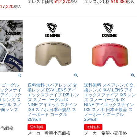
エレスポ価格
¥
12,370
エレスポ価格
¥
19,380
税込
税込
17,320
税込
ーゴーグル
送料無料 スペアレンズ 交
送料無料 スペアレンズ 交
イエックスナイ
換レンズ IX-V LENS アイ
換レンズ IX-V LENS アイ
ine アイエック
エックスファイブ IX5 レン
エックスファイブ IX5 レン
5 レンズ ス
ズ スノーゴーグル IX
ズ スノーゴーグル IX
ーグル スノ
NINE アイエックスナイン
NINE アイエックスナイン
 平面レンズ
IX9 スノボ 日本正規品 ス
IX9 スノボ 日本正規品 ス
ノーボード ゴーグル
ノーボード ゴーグル
25%off
25%off
送料無料
送料無料
小売価格
メーカー希望小売価格
メーカー希望小売価格