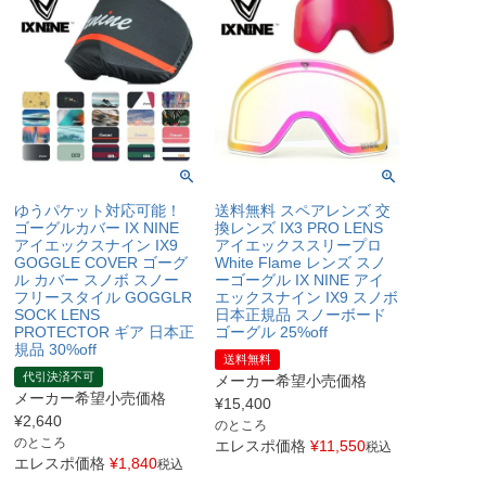
ゆうパケット対応可能！
送料無料 スペアレンズ 交
ゴーグルカバー IX NINE
換レンズ IX3 PRO LENS
アイエックスナイン IX9
アイエックススリープロ
GOGGLE COVER ゴーグ
White Flame レンズ スノ
ル カバー スノボ スノー
ーゴーグル IX NINE アイ
フリースタイル GOGGLR
エックスナイン IX9 スノボ
SOCK LENS
日本正規品 スノーボード
PROTECTOR ギア 日本正
ゴーグル 25%off
規品 30%off
送料無料
代引決済不可
メーカー希望小売価格
メーカー希望小売価格
¥
15,400
¥
2,640
のところ
のところ
エレスポ価格
¥
11,550
税込
エレスポ価格
¥
1,840
税込