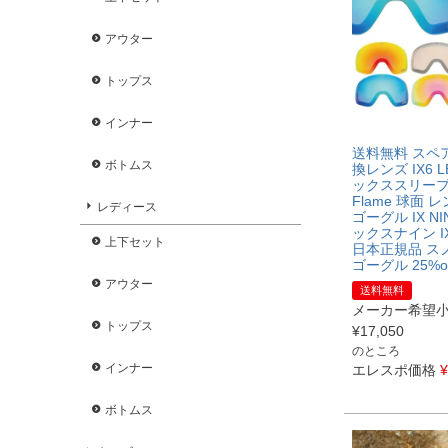
アウター
トップス
インナー
送料無料 スペ
ボトムス
換レンズ IX6 
ックススリープロ
Flame 球面 
レディース
ゴーグル IX N
ックスナイン I
上下セット
日本正規品 ス
ゴーグル 25%of
アウター
送料無料
メーカー希望
トップス
¥
17,050
のところ
インナー
エレスポ価格
¥
ボトムス