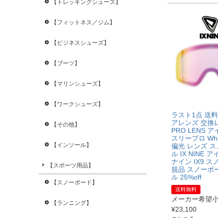
【トレッキングシューズ】
【フィットネス／ジム】
【ビジネスシューズ】
【ブーツ】
【マリンシューズ】
【ワークシューズ】
ラスト1点 送料
アレンズ 交換レ
【その他】
PRO LENS 
スリープロ Whit
【インソール】
偏光 レンズ 
ル IX NINE
ナイン IX9 ス
【スポーツ用品】
規品 スノーボ
ル 25%off
【スノーボード】
送料無料
メーカー希望
【ランニング】
¥
23,100