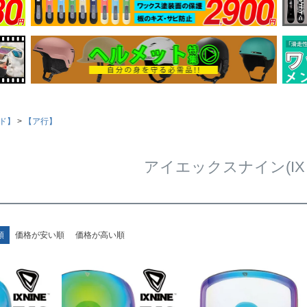
ド】
【ア行】
アイエックスナイン(IX N
順
価格が安い順
価格が高い順