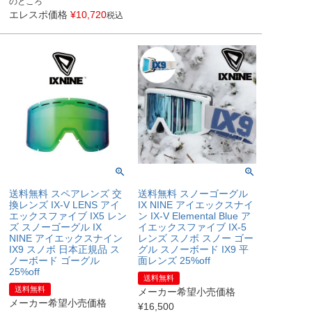
のところ
エレスポ価格
¥
10,720
税込
送料無料 スペアレンズ 交
送料無料 スノーゴーグル
換レンズ IX-V LENS アイ
IX NINE アイエックスナイ
エックスファイブ IX5 レン
ン IX-V Elemental Blue ア
ズ スノーゴーグル IX
イエックスファイブ IX-5
NINE アイエックスナイン
レンズ スノボ スノー ゴー
IX9 スノボ 日本正規品 ス
グル スノーボード IX9 平
ノーボード ゴーグル
面レンズ 25%off
25%off
送料無料
送料無料
メーカー希望小売価格
メーカー希望小売価格
¥
16,500