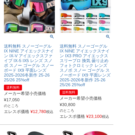
送料無料 スノーゴーグル
送料無料 スノーゴーグル
IX NINE アイエックスナイ
IX NINE アイエックスナイ
ン IX-V アイエックスファ
ン IX3 PRO アイエックス
イブ IX-5 IX5 レンズ スノ
スリープロ 換気 曇り止め
ボ スノー ゴーグル スノー
フォトクロミック レンズ
ボード IX9 平面レンズ
スノボ スノー ゴーグル ス
2025-2026冬新作 25-26
ノーボード IX9 平面レンズ
25/26 25%off
2025-2026冬新作 25-26
25/26 25%off
送料無料
送料無料
メーカー希望小売価格
メーカー希望小売価格
¥
17,050
¥
30,800
のところ
のところ
エレスポ価格
¥
12,780
税込
エレスポ価格
¥
23,100
税込