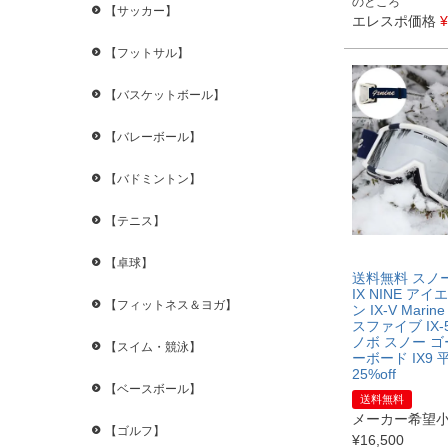
のところ
【サッカー】
エレスポ価格
¥
【フットサル】
【バスケットボール】
【バレーボール】
【バドミントン】
【テニス】
【卓球】
送料無料 スノ
IX NINE ア
【フィットネス＆ヨガ】
ン IX-V Mar
スファイブ IX-
ノボ スノー ゴ
【スイム・競泳】
ーボード IX9
25%off
【ベースボール】
送料無料
メーカー希望
【ゴルフ】
¥
16,500