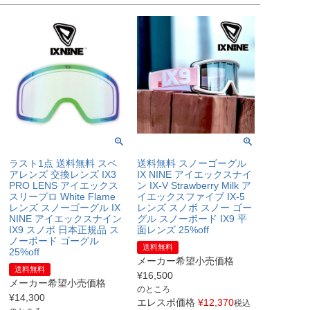
ラスト1点 送料無料 スペ
送料無料 スノーゴーグル
アレンズ 交換レンズ IX3
IX NINE アイエックスナイ
PRO LENS アイエックス
ン IX-V Strawberry Milk ア
スリープロ White Flame
イエックスファイブ IX-5
レンズ スノーゴーグル IX
レンズ スノボ スノー ゴー
NINE アイエックスナイン
グル スノーボード IX9 平
IX9 スノボ 日本正規品 ス
面レンズ 25%off
ノーボード ゴーグル
送料無料
25%off
メーカー希望小売価格
送料無料
¥
16,500
メーカー希望小売価格
のところ
¥
14,300
エレスポ価格
¥
12,370
税込