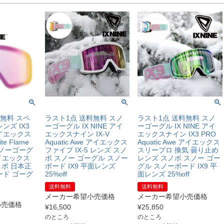
無料 スペ
ラスト1点 送料無料 スノ
ラスト1点 送料無料 スノ
ンズ IX3
ーゴーグル IX NINE アイ
ーゴーグル IX NINE アイ
アイエックス
エックスナイン IX-V
エックスナイン IX3 PRO
e Flame
Aquatic Awe アイエックス
Aquatic Awe アイエックス
スノーゴーグ
ファイブ IX-5 レンズ スノ
スリープロ 換気 曇り止め
 アイエックス
ボ スノー ゴーグル スノー
レンズ スノボ スノー ゴー
ノボ 日本正
ボード IX9 平面レンズ
グル スノーボード IX9 平
ード ゴーグ
25%off
面レンズ 25%off
送料無料
送料無料
メーカー希望小売価格
メーカー希望小売価格
小売価格
¥
16,500
¥
25,850
のところ
のところ