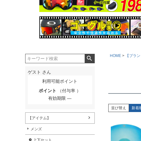
HOME
【ブラン
ゲスト
さん
利用可能ポイント
ポイント
（付与率 ）
有効期限
並び替え
新着
【アイテム】
メンズ
上下セット