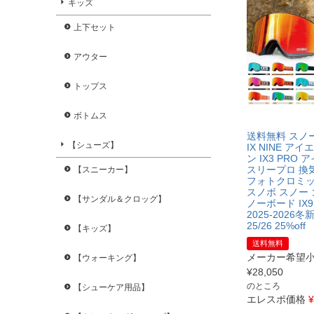
キッズ
上下セット
アウター
トップス
ボトムス
送料無料 スノ
【シューズ】
IX NINE ア
ン IX3 PRO
スリープロ 換
【スニーカー】
フォトクロミッ
スノボ スノー 
【サンダル＆クロッグ】
ノーボード IX
2025-2026冬新
25/26 25%off
【キッズ】
送料無料
メーカー希望
【ウォーキング】
¥
28,050
のところ
【シューケア用品】
エレスポ価格
¥