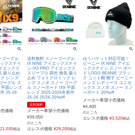
ーゴーグル
送料無料 スノーゴーグル
ゆうパケット対応可能！
イエックスナイ
IX NINE アイエックスナイ
ビーニー IX NINE アイエ
 アイエックス
ン IX3 PRO アイエックス
ックスナイン スノー ボー
気 曇り止め
スリープロ 調光 換気 曇り
ド LOGO BEANIE ブラッ
ク レンズ
止め フォトクロミック レ
ク ニット帽 帽子 ビーニー
ゴーグル ス
ンズ スノボ スノー ゴーグ
メンズ レディース ユニセ
9 平面レンズ
ル スノーボード IX9 平面
ックス スノボ スノー スノ
作 25-26
レンズ 2025-2026冬新作
ーボード 20%off
25-26 25/26 25%off
メーカー希望小売価格
送料無料
¥
4,400
小売価格
メーカー希望小売価格
のところ
¥
39,050
エレスポ価格
¥
3,520
税込
のところ
21,030
エレスポ価格
¥
29,200
税込
税込