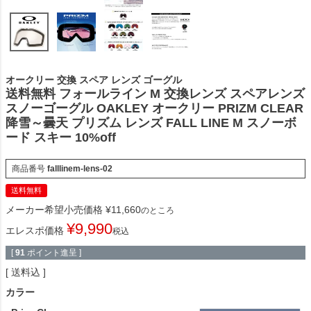
オークリー 交換 スペア レンズ ゴーグル
送料無料 フォールライン M 交換レンズ スペアレンズ
スノーゴーグル OAKLEY オークリー PRIZM CLEAR
降雪～曇天 プリズム レンズ FALL LINE M スノーボ
ード スキー 10%off
商品番号
falllinem-lens-02
送料無料
メーカー希望小売価格
¥
11,660
のところ
¥
9,990
エレスポ価格
税込
[
91
ポイント進呈 ]
送料込
カラー