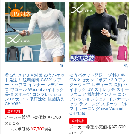
着るだけでＵＶ対策 ゆうパケッ
ゆうパケット発送！ 送料無料
ト発送！ 送料無料 CW-X シア
CW-X セカンドボディ2.0 アン
ー トップス インナー レディー
ダーウェア レディース 長袖 ハ
ス ワコール Wacoal ハイネック
イネック UV ストレッチ スポー
長袖 スポーツ コンプレッショ
ツウェア 機能性インナー コン
ン UVカット 吸汗速乾 抗菌防臭
プレッションウェア インナーシ
CHY069
ャツ ランニング スポーツ ゴル
フ トレーニング cwx Wacoal
送料無料
CHY039
メーカー希望小売価格
¥
7,700
送料無料
のところ
メーカー希望小売価格
¥
5,500
エレスポ価格
¥
7,700
税込
のところ