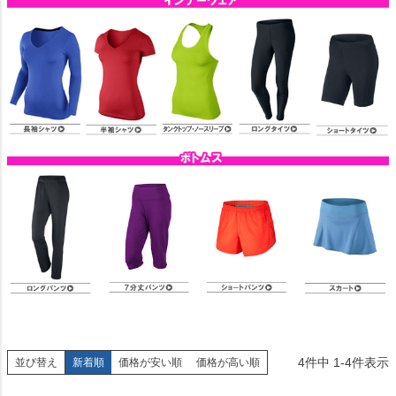
4
件中
1
-
4
件表示
並び替え
新着順
価格が安い順
価格が高い順