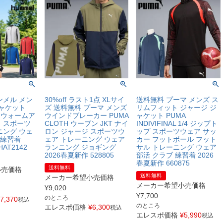
ンメル メン
30%off ラスト1点 XLサイ
送料無料 プーマ メンズ ス
ジャケット
ズ 送料無料 プーマ メンズ
リムフィット ジャージ ジ
ームウォームア
ウインドブレーカー PUMA
ャケット PUMA
 スポーツ
CLOTH ウーブン JKT ナイ
INDIVIFINAL 1/4 ジップト
ニング ウェ
ロン ジャージ スポーツウ
ップ スポーツウェア サッ
 練習着
ェア トレーニング ウェア
カー フットボール フット
AT2142
ランニング ジョギング
サル トレーニング ウェア
2026春夏新作 528805
部活 クラブ 練習着 2026
春夏新作 660875
送料無料
小売価格
送料無料
メーカー希望小売価格
メーカー希望小売価格
¥
9,020
¥
7,700
のところ
7,370
税込
のところ
エレスポ価格
¥
6,300
税込
エレスポ価格
¥
5,990
税込