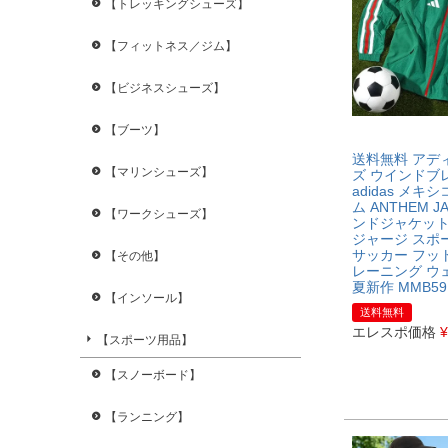
【トレッキングシューズ】
【フィットネス／ジム】
【ビジネスシューズ】
【ブーツ】
送料無料 アデ
【マリンシューズ】
ズ ウインドブ
adidas メキ
ム ANTHEM J
【ワークシューズ】
ンドジャケット
ジャージ スポ
サッカー フッ
【その他】
レーニング ウェ
夏新作 MMB59
【インソール】
送料無料
エレスポ価格
¥
【スポーツ用品】
【スノーボード】
【ランニング】