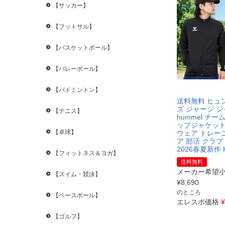
【サッカー】
【フットサル】
【バスケットボール】
【バレーボール】
【バドミントン】
送料無料 ヒュ
ズ ジャージ 
【テニス】
hummel チ
ップジャケット
【卓球】
ウェア トレー
ア 部活 クラブ
2026春夏新作 H
【フィットネス＆ヨガ】
送料無料
メーカー希望
【スイム・競泳】
¥
8,690
のところ
【ベースボール】
エレスポ価格
¥
【ゴルフ】