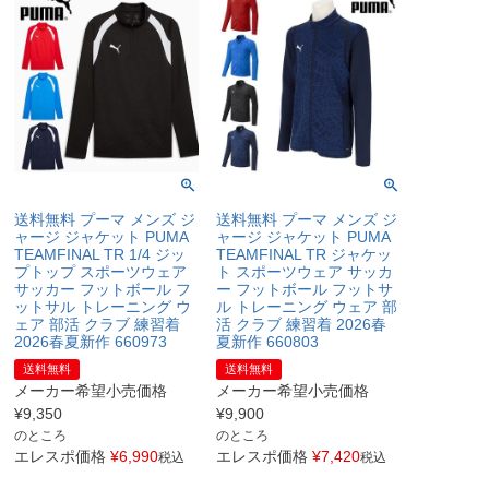
送料無料 プーマ メンズ ジ
送料無料 プーマ メンズ ジ
ャージ ジャケット PUMA
ャージ ジャケット PUMA
TEAMFINAL TR 1/4 ジッ
TEAMFINAL TR ジャケッ
プトップ スポーツウェア
ト スポーツウェア サッカ
サッカー フットボール フ
ー フットボール フットサ
ットサル トレーニング ウ
ル トレーニング ウェア 部
ェア 部活 クラブ 練習着
活 クラブ 練習着 2026春
2026春夏新作 660973
夏新作 660803
送料無料
送料無料
メーカー希望小売価格
メーカー希望小売価格
¥
9,350
¥
9,900
のところ
のところ
エレスポ価格
¥
6,990
エレスポ価格
¥
7,420
税込
税込