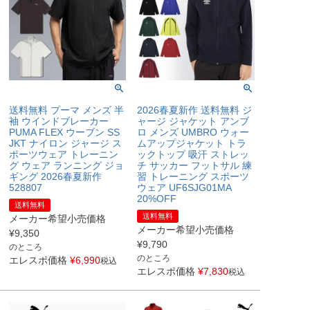
送料無料 プーマ メンズ 半
2026春夏新作 送料無料 ジ
袖 ウインドブレーカー
ャージ ジャケット アンブ
PUMA FLEX ウーブン SS
ロ メンズ UMBRO ウォー
JKT ナイロン ジャージ ス
ムアップジャケット トラ
ポーツウェア トレーニン
ックトップ 吸汗 ストレッ
グ ウェア ランニング ジョ
チ サッカー フットサル 練
ギング 2026春夏新作
習 トレーニング スポーツ
528807
ウェア UF6SJG01MA
20%OFF
送料無料
送料無料
メーカー希望小売価格
メーカー希望小売価格
¥
9,350
¥
9,790
のところ
のところ
エレスポ価格
¥
6,990
税込
エレスポ価格
¥
7,830
税込