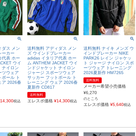
ィダス メン
送料無料 アディダス メン
送料無料 ナイキ メンズ ウ
レーカー
ズ ウインドブレーカー
インドブレーカー NIKE
シコ代表 ホー
adidas イタリア代表 ホー
PARK26 レイン ジャケッ
ACKET ウイ
ム ANTHEM JACKET ウイ
ト ジャージ ナイロン スポ
 ナイロン
ンドジャケット ナイロン
ーツウェア トレーニング
ーツウェア
ジャージ スポーツウェア
2026夏新作 HM7265
トボール ト
サッカー フットボール ト
送料無料
ア 2026春
レーニング ウェア 2026春
メーカー希望小売価格
夏新作 CD817
¥
6,270
送料無料
のところ
14,300
エレスポ価格
¥
14,300
税込
税込
エレスポ価格
¥
5,640
税込