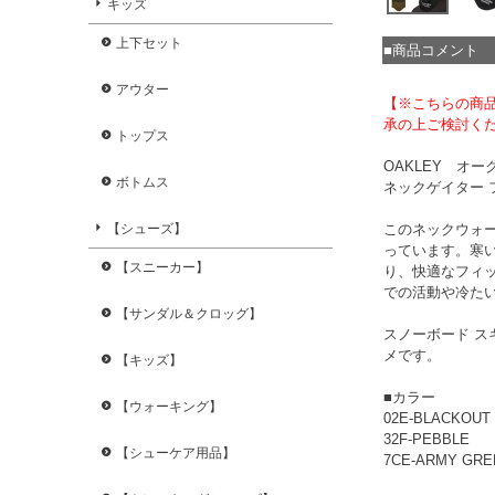
キッズ
上下セット
■商品コメント
アウター
【※こちらの商
承の上ご検討く
トップス
OAKLEY オークリ
ボトムス
ネックゲイター 
このネックウォ
【シューズ】
っています。寒
【スニーカー】
り、快適なフィ
での活動や冷た
【サンダル＆クロッグ】
スノーボード ス
メです。
【キッズ】
■カラー
【ウォーキング】
02E-BLACKOUT
32F-PEBBLE
【シューケア用品】
7CE-ARMY GRE