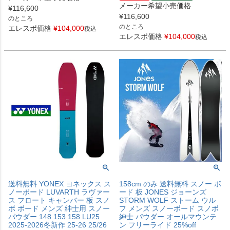
メーカー希望小売価格
¥
116,600
¥
116,600
のところ
のところ
エレスポ価格
¥
104,000
税込
エレスポ価格
¥
104,000
税込
送料無料 YONEX ヨネックス ス
158cm のみ 送料無料 スノー ボ
ノーボード LUVARTH ラヴァー
ード 板 JONES ジョーンズ
ス フロート キャンバー 板 スノ
STORM WOLF ストーム ウル
ボ ボード メンズ 紳士用 スノー
フ メンズ スノーボード スノボ
パウダー 148 153 158 LU25
紳士 パウダー オールマウンテ
2025-2026冬新作 25-26 25/26
ン フリーライド 25%off