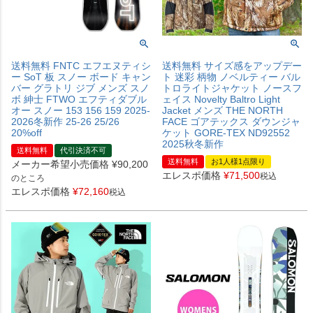
送料無料 FNTC エフエヌティシ
送料無料 サイズ感をアップデー
ー SoT 板 スノー ボード キャン
ト 迷彩 柄物 ノベルティー バル
バー グラトリ ジブ メンズ スノ
トロライトジャケット ノースフ
ボ 紳士 FTWO エフティダブル
ェイス Novelty Baltro Light
オー スノー 153 156 159 2025-
Jacket メンズ THE NORTH
2026冬新作 25-26 25/26
FACE ゴアテックス ダウンジャ
20%off
ケット GORE-TEX ND92552
2025秋冬新作
送料無料
代引決済不可
送料無料
お1人様1点限り
メーカー希望小売価格
¥
90,200
エレスポ価格
¥
71,500
税込
のところ
エレスポ価格
¥
72,160
税込