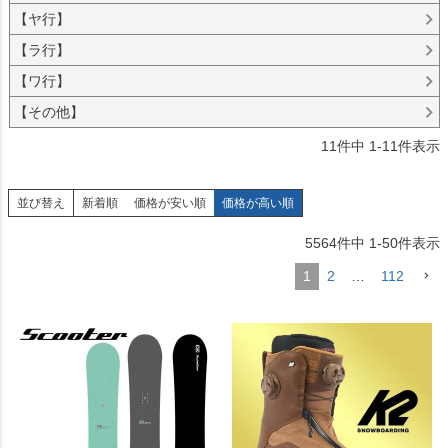
【ヤ行】
【ラ行】
【ワ行】
【その他】
11
件中
1
-
11
件表示
並び替え
新着順
価格が安い順
価格が高い順
5564
件中
1
-
50
件表示
1
2
…
112