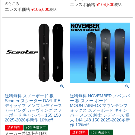
のところ
エレスポ価格
¥
104,500
税込
エレスポ価格
¥
105,600
税込
送料無料 スノーボード 板
送料無料 NOVEMBER ノベンバ
Scooter スクーター DAYLIFE
ー 板 スノー ボード
デイライフ メンズ レディース
MOUNTAINFOX マウンテンフ
カービング カーヴィング スノ
ォックス スノーボード キャン
ーボード キャンバー 155 158
バー メンズ 紳士 レディース 婦
2025-2026冬新作 10%off
人 144 148 150 2025-2026冬新
作 10%off
送料無料
代引決済不可
送料無料
代引決済不可
メーカー希望小売価格