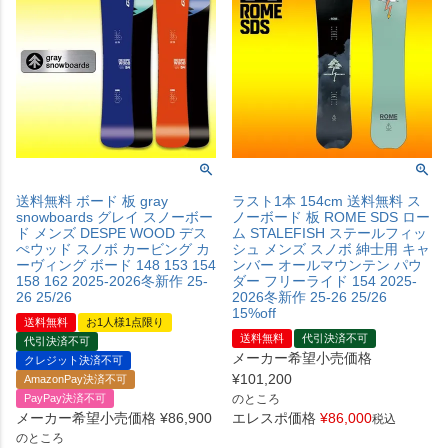
送料無料 ボード 板 gray
ラスト1本 154cm 送料無料 ス
snowboards グレイ スノーボー
ノーボード 板 ROME SDS ロー
ド メンズ DESPE WOOD デス
ム STALEFISH ステールフィッ
ぺウッド スノボ カービング カ
シュ メンズ スノボ 紳士用 キャ
ーヴィング ボード 148 153 154
ンバー オールマウンテン パウ
158 162 2025-2026冬新作 25-
ダー フリーライド 154 2025-
26 25/26
2026冬新作 25-26 25/26
15%off
送料無料
お1人様1点限り
送料無料
代引決済不可
代引決済不可
メーカー希望小売価格
クレジット決済不可
¥
101,200
AmazonPay決済不可
PayPay決済不可
のところ
メーカー希望小売価格
¥
86,900
エレスポ価格
¥
86,000
税込
のところ