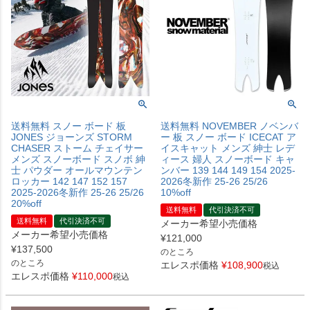
送料無料 スノー ボード 板
送料無料 NOVEMBER ノベンバ
JONES ジョーンズ STORM
ー 板 スノー ボード ICECAT ア
CHASER ストーム チェイサー
イスキャット メンズ 紳士 レデ
メンズ スノーボード スノボ 紳
ィース 婦人 スノーボード キャ
士 パウダー オールマウンテン
ンバー 139 144 149 154 2025-
ロッカー 142 147 152 157
2026冬新作 25-26 25/26
2025-2026冬新作 25-26 25/26
10%off
20%off
送料無料
代引決済不可
送料無料
代引決済不可
メーカー希望小売価格
メーカー希望小売価格
¥
121,000
¥
137,500
のところ
のところ
エレスポ価格
¥
108,900
税込
エレスポ価格
¥
110,000
税込