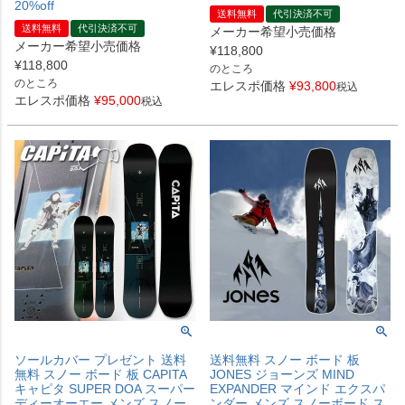
20%off
送料無料
代引決済不可
送料無料
代引決済不可
メーカー希望小売価格
メーカー希望小売価格
¥
118,800
¥
118,800
のところ
のところ
エレスポ価格
¥
93,800
税込
エレスポ価格
¥
95,000
税込
ソールカバー プレゼント 送料
送料無料 スノー ボード 板
無料 スノー ボード 板 CAPITA
JONES ジョーンズ MIND
キャピタ SUPER DOA スーパー
EXPANDER マインド エクスパ
ディーオーエー メンズ スノー
ンダー メンズ スノーボード ス