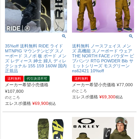
35%off 送料無料 RIDE ライド
送料無料 ノースフェイス メン
MTNPIG マウンテンピグ スノ
ズ 高機能 スノーボード ウェア
ーボード スノボ 板 ボード メン
THE NORTH FACE パウダー ビ
ズ レディース 紳士 婦人 ディレ
ブパンツ RTG POWDER Bib サ
クショナル 155 159 160W 国内
ミットシリーズ モスグリーン
正規品
ns62421 10%off
送料無料
代引決済不可
送料無料
メーカー希望小売価格
メーカー希望小売価格
¥
77,000
¥
107,800
のところ
エレスポ価格
¥
69,300
税込
のところ
エレスポ価格
¥
69,900
税込