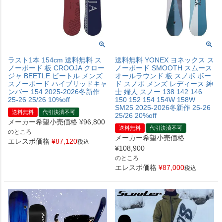
ラスト1本 154cm 送料無料 ス
送料無料 YONEX ヨネックス ス
ノーボード 板 CROOJA クロー
ノーボード SMOOTH スムース
ジャ BEETLE ビートル メンズ
オールラウンド 板 スノボ ボー
スノーボード ハイブリッドキャ
ド スノボ メンズ レディース 紳
ンバー 154 2025-2026冬新作
士 婦人 スノー 138 142 146
25-26 25/26 10%off
150 152 154 154W 158W
SM25 2025-2026冬新作 25-26
送料無料
代引決済不可
25/26 20%off
メーカー希望小売価格
¥
96,800
送料無料
代引決済不可
のところ
メーカー希望小売価格
エレスポ価格
¥
87,120
税込
¥
108,900
のところ
エレスポ価格
¥
87,000
税込