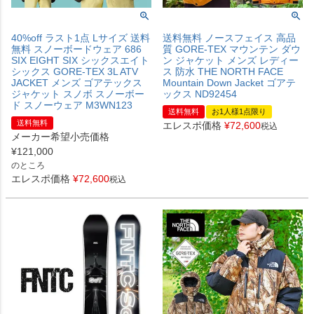
40%off ラスト1点 Lサイズ 送料
送料無料 ノースフェイス 高品
無料 スノーボードウェア 686
質 GORE-TEX マウンテン ダウ
SIX EIGHT SIX シックスエイト
ン ジャケット メンズ レディー
シックス GORE-TEX 3L ATV
ス 防水 THE NORTH FACE
JACKET メンズ ゴアテックス
Mountain Down Jacket ゴアテ
ジャケット スノボ スノーボー
ックス ND92454
ド スノーウェア M3WN123
送料無料
お1人様1点限り
送料無料
エレスポ価格
¥
72,600
税込
メーカー希望小売価格
¥
121,000
のところ
エレスポ価格
¥
72,600
税込