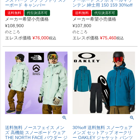
ンズ パーク ジブ グラトリ スノ
ノーボード スノボ オールマウ
ーボード キャンバー
ンテン 紳士用 150 159 30%off
送料無料
代引決済不可
送料無料
代引決済不可
メーカー希望小売価格
メーカー希望小売価格
¥
108,900
¥
107,800
のところ
のところ
エレスポ価格
¥
76,000
エレスポ価格
¥
75,460
税込
税込
送料無料 ノースフェイス メン
30%off 送料無料 スノーウェア
ズ 高機能 スノーボード ウェア
メンズ セットアップ オークリ
THE NORTH FACE パウダー ジ
ー OAKLEY ジャケット パンツ