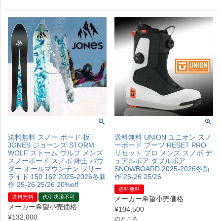
送料無料 スノー ボード 板
送料無料 UNION ユニオン スノ
JONES ジョーンズ STORM
ーボード ブーツ RESET PRO
WOLF ストーム ウルフ メンズ
リセット プロ メンズ スノボ デ
スノーボード スノボ 紳士 パウ
ュアルボア ダブルボア
ダー オールマウンテン フリー
SNOWBOARD 2025-2026冬新
ライド 150 162 2025-2026冬新
作 25-26 25/26
作 25-26 25/26 20%off
送料無料
送料無料
代引決済不可
メーカー希望小売価格
メーカー希望小売価格
¥
104,500
¥
132,000
のところ