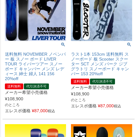
送料無料 NOVEMBER ノベンバ
ラスト1本 153cm 送料無料 ス
ー 板 スノー ボード LIVER
ノーボード 板 Scooter スクー
TOUR ライバーツアー スノー
ター SCT メンズ パーク ジブ
ボード キャンバー メンズ レデ
グラトリ スノーボード キャン
ィース 紳士 婦人 141 156
バー 153 20%off
20%off
送料無料
代引決済不可
送料無料
代引決済不可
メーカー希望小売価格
メーカー希望小売価格
¥
108,900
¥
108,900
のところ
のところ
エレスポ価格
¥
87,000
税込
エレスポ価格
¥
87,000
税込