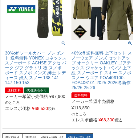
30%off ソールカバー プレゼン
40%off 送料無料 上下セット ス
ト 送料無料 YONEX ヨネックス
ノーウェア メンズ セットアッ
スノーボード ACHSE アクセ パ
プ オークリー OAKLEY ゴアテ
ーク ジブ グラトリ 板 スノボ
ックス ジャケット パンツ 上下
ボード スノボ メンズ 紳士 レデ
組 スノーボード スキー スノボ
ィース 婦人 スノー 138 141
スノー ウエア FOA406100-
147 150 153
FOA406101 2025-2026冬新作
25/26 25-26
送料無料
代引決済不可
送料無料
メーカー希望小売価格
¥
97,900
メーカー希望小売価格
のところ
¥
113,850
エレスポ価格
¥
68,530
税込
のところ
エレスポ価格
¥
68,300
税込
並び替え
新着順
価格が安い順
価格が高い順