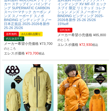
送料無料 NIDECKER ナイデッ
送料無料 FLUX フラックス バ
カー ステップイン バインディ
インディング XV MF-07 エック
ング SUPERMATIC CARBON
スブイ 限定 リミテッド コレク
スーパーマチック カーボン メ
ション メンズ スノーボード
ンズ スノーボード スノボ
BINDING ビンディング 2025-
BINDING ビンディング スノー
2026冬新作 25-26 25/26
日本正規品 2025-2026冬新作
15%off
25-26 25/26
送料無料
送料無料
お1人様1点限り
メーカー希望小売価格
¥
85,800
代引決済不可
のところ
メーカー希望小売価格
¥
73,700
エレスポ価格
¥
72,930
税込
のところ
エレスポ価格
¥
73,700
税込