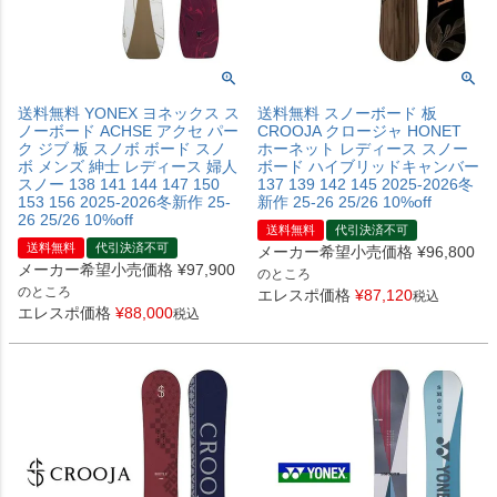
送料無料 YONEX ヨネックス ス
送料無料 スノーボード 板
ノーボード ACHSE アクセ パー
CROOJA クロージャ HONET
ク ジブ 板 スノボ ボード スノ
ホーネット レディース スノー
ボ メンズ 紳士 レディース 婦人
ボード ハイブリッドキャンバー
スノー 138 141 144 147 150
137 139 142 145 2025-2026冬
153 156 2025-2026冬新作 25-
新作 25-26 25/26 10%off
26 25/26 10%off
送料無料
代引決済不可
送料無料
代引決済不可
メーカー希望小売価格
¥
96,800
メーカー希望小売価格
¥
97,900
のところ
のところ
エレスポ価格
¥
87,120
税込
エレスポ価格
¥
88,000
税込