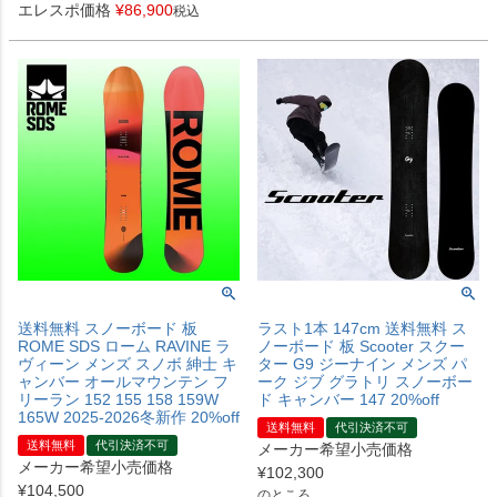
エレスポ価格
¥
86,900
税込
送料無料 スノーボード 板
ラスト1本 147cm 送料無料 ス
ROME SDS ローム RAVINE ラ
ノーボード 板 Scooter スクー
ヴィーン メンズ スノボ 紳士 キ
ター G9 ジーナイン メンズ パ
ャンバー オールマウンテン フ
ーク ジブ グラトリ スノーボー
リーラン 152 155 158 159W
ド キャンバー 147 20%off
165W 2025-2026冬新作 20%off
送料無料
代引決済不可
送料無料
代引決済不可
メーカー希望小売価格
メーカー希望小売価格
¥
102,300
¥
104,500
のところ