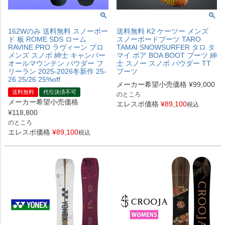
162Wのみ 送料無料 スノーボー
送料無料 K2 ケーツー メンズ
ド 板 ROME SDS ローム
スノーボードブーツ TARO
RAVINE PRO ラヴィーン プロ
TAMAI SNOWSURFER タロ タ
メンズ スノボ 紳士 キャンバー
マイ ボア BOA BOOT ブーツ 紳
オールマウンテン パウダー フ
士 スノー スノボ パウダー TT
リーラン 2025-2026冬新作 25-
ブーツ
26 25/26 25%off
メーカー希望小売価格
¥
99,000
送料無料
代引決済不可
のところ
メーカー希望小売価格
エレスポ価格
¥
89,100
税込
¥
118,800
のところ
エレスポ価格
¥
89,100
税込