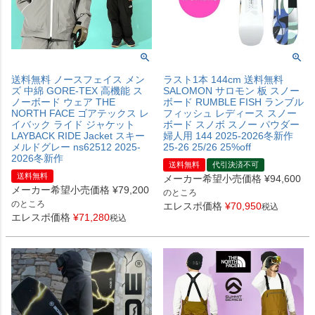
送料無料 ノースフェイス メン
ラスト1本 144cm 送料無料
ズ 中綿 GORE-TEX 高機能 ス
SALOMON サロモン 板 スノー
ノーボード ウェア THE
ボード RUMBLE FISH ランブル
NORTH FACE ゴアテックス レ
フィッシュ レディース スノー
イバック ライド ジャケット
ボード スノボ スノー パウダー
LAYBACK RIDE Jacket スキー
婦人用 144 2025-2026冬新作
メルドグレー ns62512 2025-
25-26 25/26 25%off
2026冬新作
送料無料
代引決済不可
送料無料
メーカー希望小売価格
¥
94,600
メーカー希望小売価格
¥
79,200
のところ
のところ
エレスポ価格
¥
70,950
税込
エレスポ価格
¥
71,280
税込