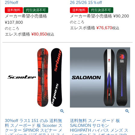
25%off
26 25/26 15％off
送料無料
代引決済不可
送料無料
代引決済不可
メーカー希望小売価格
メーカー希望小売価格
¥
90,200
¥
107,800
のところ
エレスポ価格
¥
76,670
税込
のところ
エレスポ価格
¥
80,850
税込
30%off ラス1 151 のみ 送料無
送料無料 スノー ボード 板
料 スノーボード 板 Scooter ス
SALOMON サロモン
クーター SPINOR スピナー メ
HIGHPATH ハイパス メンズ ス