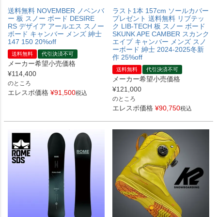
送料無料 NOVEMBER ノベンバ
ラスト1本 157cm ソールカバー
ー 板 スノー ボード DESIRE
プレゼント 送料無料 リブテッ
RS デザイア アールエス スノー
ク LIB-TECH 板 スノー ボード
ボード キャンバー メンズ 紳士
SKUNK APE CAMBER スカンク
147 150 20%off
エイプ キャンバー メンズ スノ
ーボード 紳士 2024-2025冬新
送料無料
代引決済不可
作 25%off
メーカー希望小売価格
送料無料
代引決済不可
¥
114,400
メーカー希望小売価格
のところ
¥
121,000
エレスポ価格
¥
91,500
税込
のところ
エレスポ価格
¥
90,750
税込