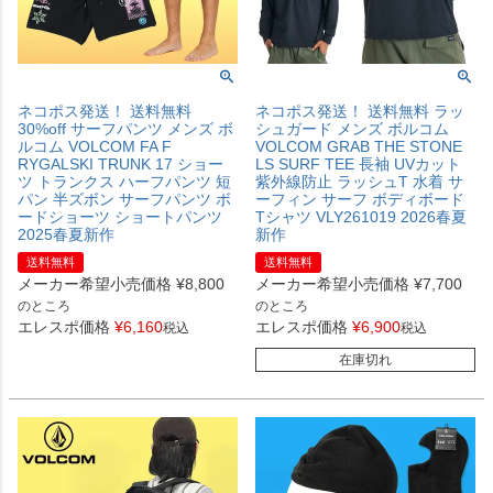
ネコポス発送！ 送料無料
ネコポス発送！ 送料無料 ラッ
30%off サーフパンツ メンズ ボ
シュガード メンズ ボルコム
ルコム VOLCOM FA F
VOLCOM GRAB THE STONE
RYGALSKI TRUNK 17 ショー
LS SURF TEE 長袖 UVカット
ツ トランクス ハーフパンツ 短
紫外線防止 ラッシュT 水着 サ
パン 半ズボン サーフパンツ ボ
ーフィン サーフ ボディボード
ードショーツ ショートパンツ
Tシャツ VLY261019 2026春夏
2025春夏新作
新作
送料無料
送料無料
メーカー希望小売価格
¥
8,800
メーカー希望小売価格
¥
7,700
のところ
のところ
エレスポ価格
¥
6,160
エレスポ価格
¥
6,900
税込
税込
在庫切れ