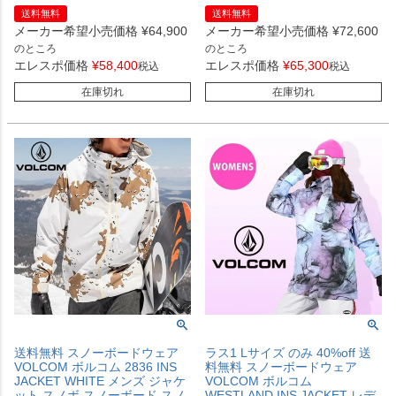
送料無料
送料無料
メーカー希望小売価格
¥
64,900
メーカー希望小売価格
¥
72,600
のところ
のところ
エレスポ価格
¥
58,400
エレスポ価格
¥
65,300
税込
税込
在庫切れ
在庫切れ
送料無料 スノーボードウェア
ラス1 Lサイズ のみ 40%off 送
VOLCOM ボルコム 2836 INS
料無料 スノーボードウェア
JACKET WHITE メンズ ジャケ
VOLCOM ボルコム
ット スノボ スノーボード スノ
WESTLAND INS JACKET レデ