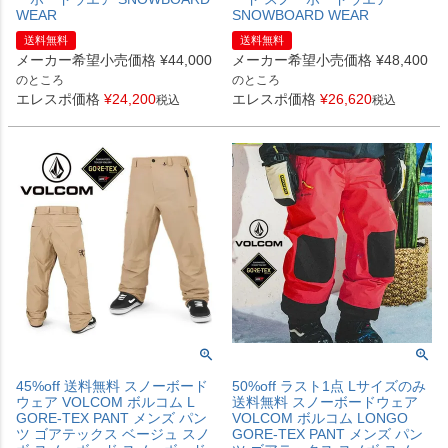
WEAR
SNOWBOARD WEAR
送料無料
送料無料
メーカー希望小売価格
¥
44,000
メーカー希望小売価格
¥
48,400
のところ
のところ
エレスポ価格
¥
24,200
エレスポ価格
¥
26,620
税込
税込
45%off 送料無料 スノーボード
50%off ラスト1点 Lサイズのみ
ウェア VOLCOM ボルコム L
送料無料 スノーボードウェア
GORE-TEX PANT メンズ パン
VOLCOM ボルコム LONGO
ツ ゴアテックス ベージュ スノ
GORE-TEX PANT メンズ パン