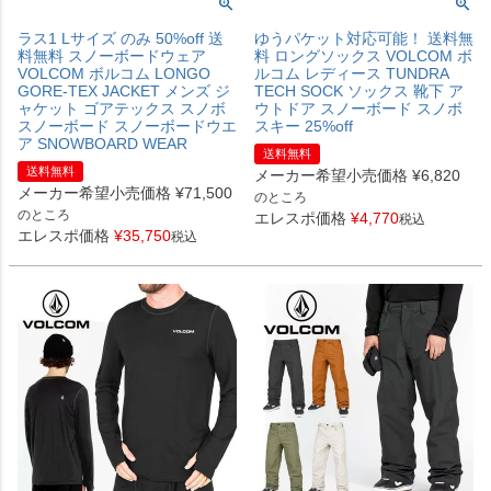
ラス1 Lサイズ のみ 50%off 送
ゆうパケット対応可能！ 送料無
料無料 スノーボードウェア
料 ロングソックス VOLCOM ボ
VOLCOM ボルコム LONGO
ルコム レディース TUNDRA
GORE-TEX JACKET メンズ ジ
TECH SOCK ソックス 靴下 ア
ャケット ゴアテックス スノボ
ウトドア スノーボード スノボ
スノーボード スノーボードウエ
スキー 25%off
ア SNOWBOARD WEAR
送料無料
送料無料
メーカー希望小売価格
¥
6,820
メーカー希望小売価格
¥
71,500
のところ
のところ
エレスポ価格
¥
4,770
税込
エレスポ価格
¥
35,750
税込