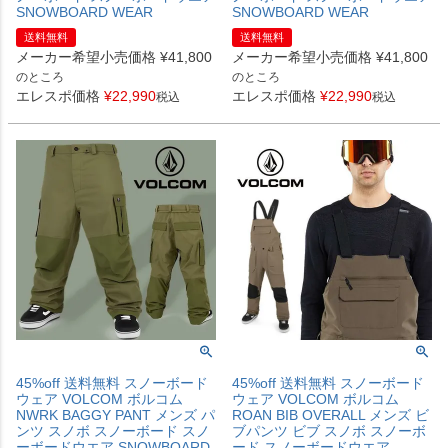
SNOWBOARD WEAR
SNOWBOARD WEAR
送料無料
送料無料
メーカー希望小売価格
¥
41,800
メーカー希望小売価格
¥
41,800
のところ
のところ
エレスポ価格
¥
22,990
エレスポ価格
¥
22,990
税込
税込
45%off 送料無料 スノーボード
45%off 送料無料 スノーボード
ウェア VOLCOM ボルコム
ウェア VOLCOM ボルコム
NWRK BAGGY PANT メンズ パ
ROAN BIB OVERALL メンズ ビ
ンツ スノボ スノーボード スノ
ブパンツ ビブ スノボ スノーボ
ーボードウエア SNOWBOARD
ード スノーボードウエア