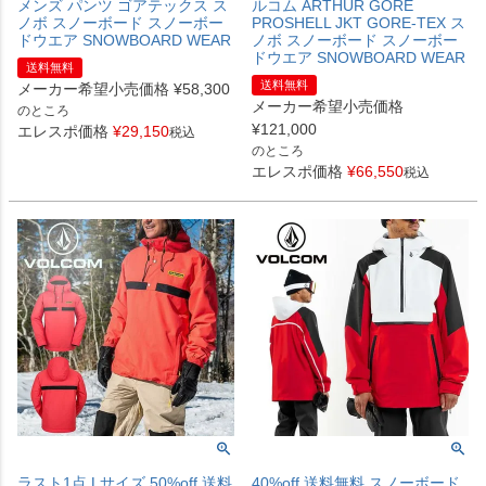
メンズ パンツ ゴアテックス ス
ルコム ARTHUR GORE
ノボ スノーボード スノーボー
PROSHELL JKT GORE-TEX ス
ドウエア SNOWBOARD WEAR
ノボ スノーボード スノーボー
ドウエア SNOWBOARD WEAR
送料無料
送料無料
メーカー希望小売価格
¥
58,300
メーカー希望小売価格
のところ
¥
121,000
エレスポ価格
¥
29,150
税込
のところ
エレスポ価格
¥
66,550
税込
ラスト1点 Lサイズ 50%off 送料
40%off 送料無料 スノーボード