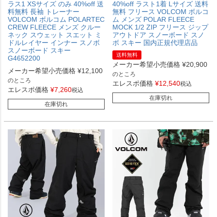
ラス1 XSサイズ のみ 40%off 送
40%off ラスト1着 Lサイズ 送料
料無料 長袖 トレーナー
無料 フリース VOLCOM ボルコ
VOLCOM ボルコム POLARTEC
ム メンズ POLAR FLEECE
CREW FLEECE メンズ クルー
MOCK 1/2 ZIP フリース ジップ
ネック スウェット スエット ミ
アウトドア スノーボード スノ
ドルレイヤー インナー スノボ
ボ スキー 国内正規代理店品
スノーボード スキー
送料無料
G4652200
メーカー希望小売価格
¥
20,900
メーカー希望小売価格
¥
12,100
のところ
のところ
エレスポ価格
¥
12,540
税込
エレスポ価格
¥
7,260
税込
在庫切れ
在庫切れ