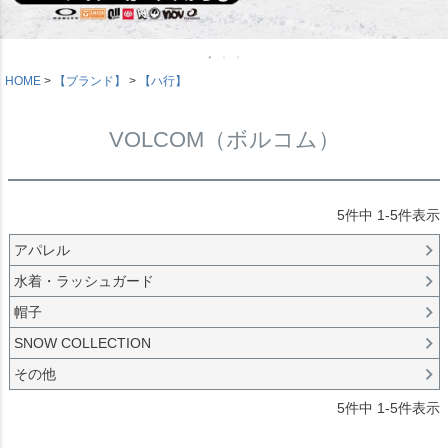
HOME
【ブランド】
【ハ行】
VOLCOM（ボルコム）
5
件中
1
-
5
件表示
アパレル
水着・ラッシュガード
帽子
SNOW COLLECTION
その他
5
件中
1
-
5
件表示