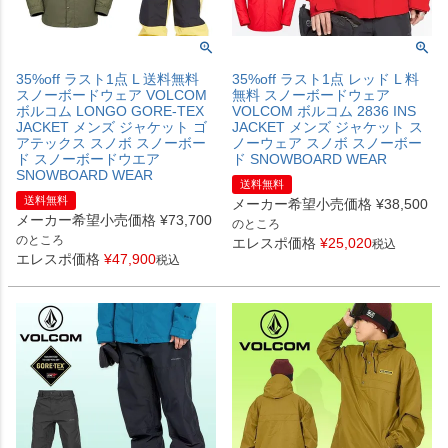
35%off ラスト1点 L 送料無料
35%off ラスト1点 レッド L 料
スノーボードウェア VOLCOM
無料 スノーボードウェア
ボルコム LONGO GORE-TEX
VOLCOM ボルコム 2836 INS
JACKET メンズ ジャケット ゴ
JACKET メンズ ジャケット ス
アテックス スノボ スノーボー
ノーウェア スノボ スノーボー
ド スノーボードウエア
ド SNOWBOARD WEAR
SNOWBOARD WEAR
送料無料
送料無料
メーカー希望小売価格
¥
38,500
メーカー希望小売価格
¥
73,700
のところ
のところ
エレスポ価格
¥
25,020
税込
エレスポ価格
¥
47,900
税込