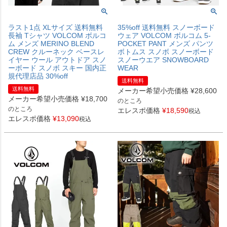
ラスト1点 XLサイズ 送料無料
35%off 送料無料 スノーボード
長袖 Tシャツ VOLCOM ボルコ
ウェア VOLCOM ボルコム 5-
ム メンズ MERINO BLEND
POCKET PANT メンズ パンツ
CREW クルーネック ベースレ
ボトムス スノボ スノーボード
イヤー ウール アウトドア スノ
スノーウエア SNOWBOARD
ーボード スノボ スキー 国内正
WEAR
規代理店品 30%off
送料無料
送料無料
メーカー希望小売価格
¥
28,600
メーカー希望小売価格
¥
18,700
のところ
のところ
エレスポ価格
¥
18,590
税込
エレスポ価格
¥
13,090
税込