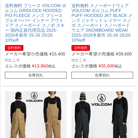
送料無料 フリース VOLCOM ボ
送料無料 スノーボードウェア
ルコム GRIDLOCK HOODED
VOLCOM ボルコム PUFF
P/O FLEECE メンズ フリース
PUFF HOODED JKT BLACK メ
プルオーバー インナー アウト
ンズ ジャケット レイヤー スノ
ドア スノーボード スノボ スキ
ボ スノーボード スノーボード
ー 国内正規代理店品 2025-
ウエア SNOWBOARD WEAR
2026冬新作 25-26 25/26
2025-2026冬新作 25-26 25/26
10%off
10%off
送料無料
送料無料
メーカー希望小売価格
¥
15,400
メーカー希望小売価格
¥
39,600
のところ
のところ
エレスポ価格
¥
13,860
エレスポ価格
¥
35,600
税込
税込
在庫切れ
在庫切れ