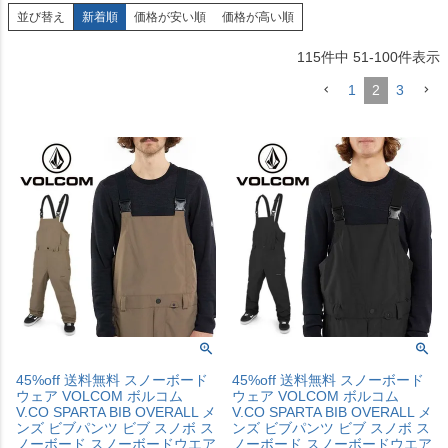
並び替え
新着順
価格が安い順
価格が高い順
115
件中
51
-
100
件表示
1
2
3
45%off 送料無料 スノーボード
45%off 送料無料 スノーボード
ウェア VOLCOM ボルコム
ウェア VOLCOM ボルコム
V.CO SPARTA BIB OVERALL メ
V.CO SPARTA BIB OVERALL メ
ンズ ビブパンツ ビブ スノボ ス
ンズ ビブパンツ ビブ スノボ ス
ノーボード スノーボードウエア
ノーボード スノーボードウエア