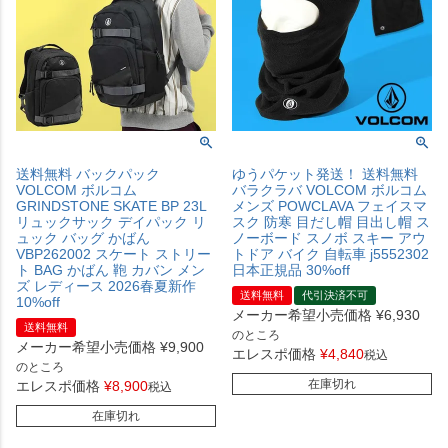
送料無料 バックパック
ゆうパケット発送！ 送料無料
VOLCOM ボルコム
バラクラバ VOLCOM ボルコム
GRINDSTONE SKATE BP 23L
メンズ POWCLAVA フェイスマ
リュックサック デイパック リ
スク 防寒 目だし帽 目出し帽 ス
ュック バッグ かばん
ノーボード スノボ スキー アウ
VBP262002 スケート ストリー
トドア バイク 自転車 j5552302
ト BAG かばん 鞄 カバン メン
日本正規品 30%off
ズ レディース 2026春夏新作
送料無料
代引決済不可
10%off
メーカー希望小売価格
¥
6,930
送料無料
のところ
メーカー希望小売価格
¥
9,900
エレスポ価格
¥
4,840
税込
のところ
在庫切れ
エレスポ価格
¥
8,900
税込
在庫切れ