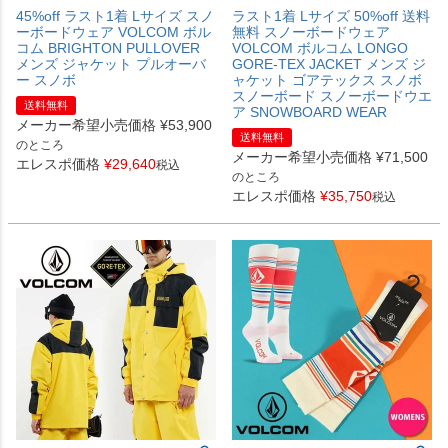
45%off ラスト1着 Lサイズ スノ
ラスト1着 Lサイズ 50%off 送料
ーボードウェア VOLCOM ボル
無料 スノーボードウェア
コム BRIGHTON PULLOVER
VOLCOM ボルコム LONGO
メンズ ジャケット プルオーバ
GORE-TEX JACKET メンズ ジ
ー スノボ
ャケット ゴアテックス スノボ
スノーボード スノーボードウエ
送料無料
ア SNOWBOARD WEAR
メーカー希望小売価格
¥
53,900
送料無料
のところ
メーカー希望小売価格
¥
71,500
エレスポ価格
¥
29,640
税込
のところ
エレスポ価格
¥
35,750
税込