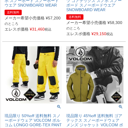
ボ スノーボード スノーボード
ツ ゴアテックス スノボ スノー
ウエア SNOWBOARD WEAR
ボード スノーボードウエア
SNOWBOARD WEAR
送料無料
送料無料
メーカー希望小売価格
¥
57,200
メーカー希望小売価格
¥
58,300
のところ
のところ
エレスポ価格
¥
31,460
税込
エレスポ価格
¥
29,150
税込
現品限り 50%off 送料無料 スノ
現品限り 45%off 送料無料 ゴア
ーボードウェア VOLCOM ボル
テックス スノーボードウェア
コム LONGO GORE-TEX PANT
メンズ ジャケット VOLCOM ボ