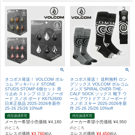
ネコポス発送！ VOLCOM ボル
ネコポス発送！ 送料無料 ロン
コム デッキパッド STONE
グソックス VOLCOM ボルコム
STUDS STOMP 6個セット 滑
メンズ SPIRAL OVER-THE-
り止め ストンプ ロゴ スノーボ
CALF SOCK ソックス 靴下 ウ
ード スノボ ボード K6752600
ール アウトドア スノーボード
日本正規品 2025-2026冬新作
スノボ スキー 2025-2026冬新
25-26 25/26 10%off
作 25-26 25/26 10%off
代引決済不可
代引決済不可
メーカー希望小売価格
¥
4,180
メーカー希望小売価格
¥
4,950
のところ
のところ
エレスポ価格
¥
3,760
エレスポ価格
¥
4,450
税込
税込