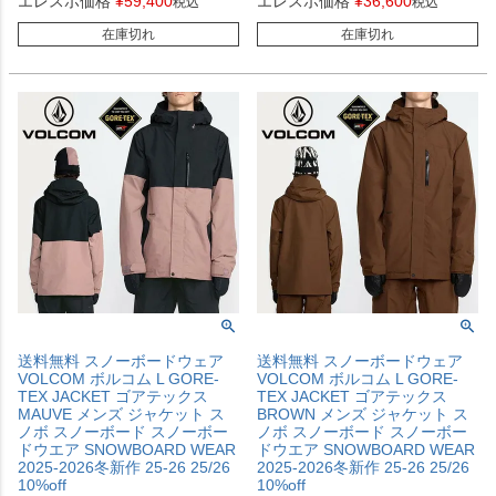
エレスポ価格
¥
59,400
エレスポ価格
¥
36,600
税込
税込
在庫切れ
在庫切れ
送料無料 スノーボードウェア
送料無料 スノーボードウェア
VOLCOM ボルコム L GORE-
VOLCOM ボルコム L GORE-
TEX JACKET ゴアテックス
TEX JACKET ゴアテックス
MAUVE メンズ ジャケット ス
BROWN メンズ ジャケット ス
ノボ スノーボード スノーボー
ノボ スノーボード スノーボー
ドウエア SNOWBOARD WEAR
ドウエア SNOWBOARD WEAR
2025-2026冬新作 25-26 25/26
2025-2026冬新作 25-26 25/26
10%off
10%off