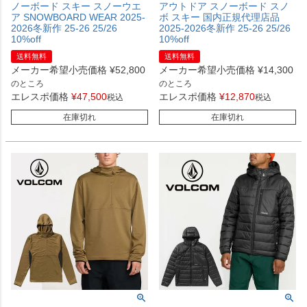
ノーボード スキー スノーウエ
アウトドア スノーボード スノ
ア SNOWBOARD WEAR 2025-
ボ スキー 国内正規代理店品
2026冬新作 25-26 25/26
2025-2026冬新作 25-26 25/26
10%off
10%off
送料無料
送料無料
メーカー希望小売価格
¥
52,800
メーカー希望小売価格
¥
14,300
のところ
のところ
エレスポ価格
¥
47,500
エレスポ価格
¥
12,870
税込
税込
在庫切れ
在庫切れ