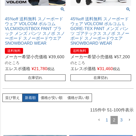
45%off 送料無料 スノーボード
45%off 送料無料 スノーボード
ウェア VOLCOM ボルコム
ウェア VOLCOM ボルコム L
VLCMXDUSTBOX PANT ブラ
GORE-TEX PANT メンズ パン
ック メンズ パンツ スノボ スノ
ツ ゴアテックス スノボ スノー
ーボード スノーボードウエア
ボード スノーボードウエア
SNOWBOARD WEAR
SNOWBOARD WEAR
送料無料
送料無料
メーカー希望小売価格
¥
39,600
メーカー希望小売価格
¥
57,200
のところ
のところ
エレスポ価格
¥
21,780
エレスポ価格
¥
31,460
税込
税込
在庫切れ
在庫切れ
並び替え
新着順
価格が安い順
価格が高い順
115
件中
51
-
100
件表示
1
2
3