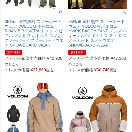
35%off 送料無料 スノーボード
35%off 送料無料 スノーボード
ウェア VOLCOM ボルコム
ウェア VOLCOM ボルコム
ROAN BIB OVERALL メンズ ビ
NWRK BAGGY PANT メンズ バ
ブパンツ ビブ ボトムス スノボ
ギー パンツ ボトムス スノボ ス
スノーボード スノーボードウエ
ノーボード スノーウエア
ア SNOWBOARD WEAR
SNOWBOARD WEAR
送料無料
送料無料
メーカー希望小売価格
¥
42,900
メーカー希望小売価格
¥
47,300
のところ
のところ
エレスポ価格
¥
27,880
エレスポ価格
¥
30,740
税込
税込