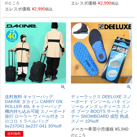
エレスポ価格
¥
2,990
のところ
税込
エレスポ価格
¥
2,990
税込
送料無料 キャリーバッグ
ディーラックス DEELUXE スノ
DAKINE ダカイン CARRY ON
ーボード インソール バネ イン
ROLLER 40L キャリーバッグ
ソール メンズ レディース スノ
機内持ち込み可能 スノーボード
ボ ブーツ BOOTS サーモイン
旅行 ローラー ウィール付き コ
ナー SNOWBOARD 成型 熟成
ロコロ トラベルバッグ
スノー 10%off
be237041 be237-041 30%off
メーカー希望小売価格
¥
5,940
送料無料
のところ