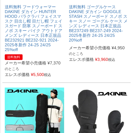
送料無料 フードウォーマー
送料無料 ゴーグルケース
DAKINE ダカイン HUNTER
DAKINE ダカイン GOGGLE
HOOD バラクラバ フェイスマ
STASH スノーボード スノボ ス
スク 目出し帽 目だし帽 フェイ
キー スノー ゴーグル ケース メ
スガード 防寒 スノーボード ス
ンズ レディース 日本正規品
ノボ スキー バイク アウトドア
BE237249 BE237-249 2024-
メンズ レディース 日本正規品
2025冬新作 24-25 24/25
BE232921 BE232-921 2024-
20%off
2025冬新作 24-25 24/25
メーカー希望小売価格
¥
4,950
25%off
のところ
送料無料
エレスポ価格
¥
3,960
税込
メーカー希望小売価格
¥
7,370
のところ
エレスポ価格
¥
5,500
税込