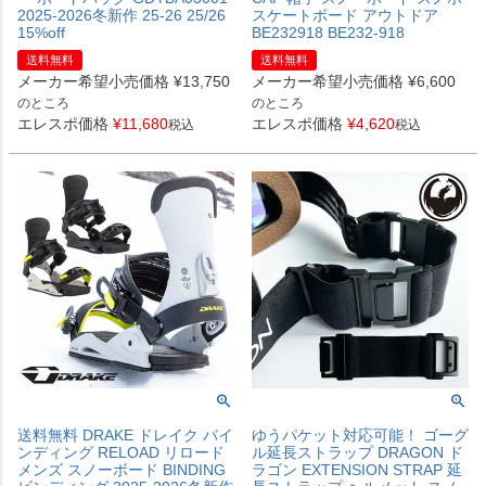
2025-2026冬新作 25-26 25/26
スケートボード アウトドア
15%off
BE232918 BE232-918
送料無料
送料無料
メーカー希望小売価格
¥
13,750
メーカー希望小売価格
¥
6,600
のところ
のところ
エレスポ価格
¥
11,680
エレスポ価格
¥
4,620
税込
税込
送料無料 DRAKE ドレイク バイ
ゆうパケット対応可能！ ゴーグ
ンディング RELOAD リロード
ル延長ストラップ DRAGON ド
メンズ スノーボード BINDING
ラゴン EXTENSION STRAP 延