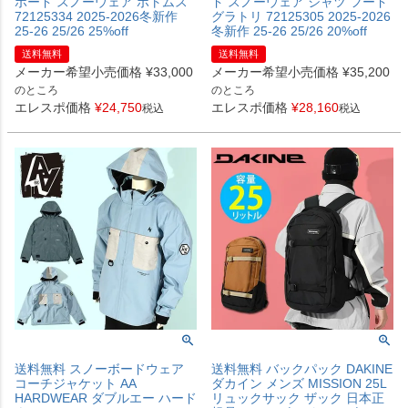
ボード スノーウェア ボトムス
ド スノーウェア シャツ フード
72125334 2025-2026冬新作
グラトリ 72125305 2025-2026
25-26 25/26 25%off
冬新作 25-26 25/26 20%off
送料無料
送料無料
メーカー希望小売価格
¥
33,000
メーカー希望小売価格
¥
35,200
のところ
のところ
エレスポ価格
¥
24,750
エレスポ価格
¥
28,160
税込
税込
送料無料 スノーボードウェア
送料無料 バックパック DAKINE
コーチジャケット AA
ダカイン メンズ MISSION 25L
HARDWEAR ダブルエー ハード
リュックサック ザック 日本正