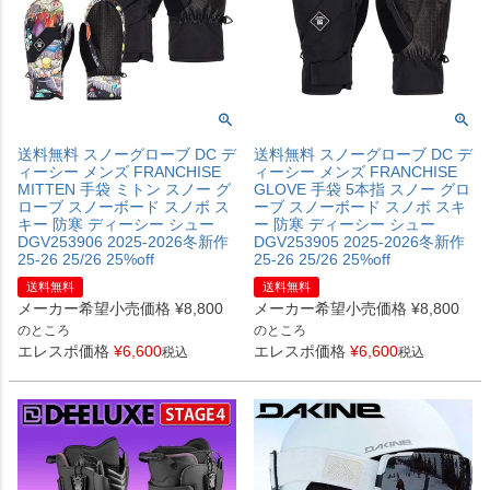
送料無料 スノーグローブ DC デ
送料無料 スノーグローブ DC デ
ィーシー メンズ FRANCHISE
ィーシー メンズ FRANCHISE
MITTEN 手袋 ミトン スノー グ
GLOVE 手袋 5本指 スノー グロ
ローブ スノーボード スノボ ス
ーブ スノーボード スノボ スキ
キー 防寒 ディーシー シュー
ー 防寒 ディーシー シュー
DGV253906 2025-2026冬新作
DGV253905 2025-2026冬新作
25-26 25/26 25%off
25-26 25/26 25%off
送料無料
送料無料
メーカー希望小売価格
¥
8,800
メーカー希望小売価格
¥
8,800
のところ
のところ
エレスポ価格
¥
6,600
エレスポ価格
¥
6,600
税込
税込