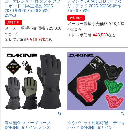
ルーマレンズ 平面 スノボ スノ
ディング JAPAN LTD ジャパン
ーボード 日本正規品 2025-
リミテッド 2025-2026冬新作
2026冬新作 25-26 25/26
25-26 25/26
25%off
送料無料
送料無料
メーカー希望小売価格
¥
48,400
メーカー希望小売価格
¥
25,300
のところ
のところ
エレスポ価格
¥
43,560
税込
エレスポ価格
¥
18,970
税込
送料無料 スノーグローブ
ゆうパケット対応可能！ デッキ
DAKINE ダカイン メンズ
パッド DAKINE ダカイン