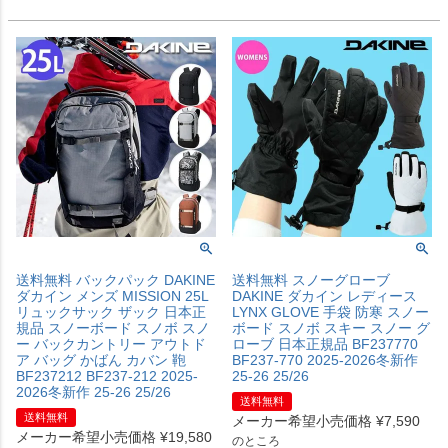
送料無料 バックパック DAKINE
送料無料 スノーグローブ
ダカイン メンズ MISSION 25L
DAKINE ダカイン レディース
リュックサック ザック 日本正
LYNX GLOVE 手袋 防寒 スノー
規品 スノーボード スノボ スノ
ボード スノボ スキー スノー グ
ー バックカントリー アウトド
ローブ 日本正規品 BF237770
ア バッグ かばん カバン 鞄
BF237-770 2025-2026冬新作
BF237212 BF237-212 2025-
25-26 25/26
2026冬新作 25-26 25/26
送料無料
送料無料
メーカー希望小売価格
¥
7,590
メーカー希望小売価格
¥
19,580
のところ