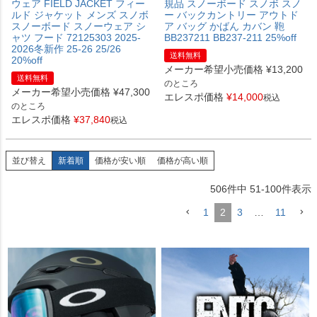
ウェア FIELD JACKET フィー
規品 スノーボード スノボ スノ
ルド ジャケット メンズ スノボ
ー バックカントリー アウトド
スノーボード スノーウェア シ
ア バッグ かばん カバン 鞄
ャツ フード 72125303 2025-
BB237211 BB237-211 25%off
2026冬新作 25-26 25/26
送料無料
20%off
メーカー希望小売価格
¥
13,200
送料無料
のところ
メーカー希望小売価格
¥
47,300
エレスポ価格
¥
14,000
税込
のところ
エレスポ価格
¥
37,840
税込
並び替え
新着順
価格が安い順
価格が高い順
506
件中
51
-
100
件表示
1
2
3
…
11