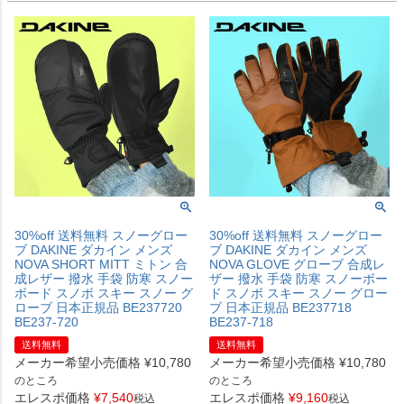
30%off 送料無料 スノーグロー
30%off 送料無料 スノーグロー
ブ DAKINE ダカイン メンズ
ブ DAKINE ダカイン メンズ
NOVA SHORT MITT ミトン 合
NOVA GLOVE グローブ 合成レ
成レザー 撥水 手袋 防寒 スノー
ザー 撥水 手袋 防寒 スノーボー
ボード スノボ スキー スノー グ
ド スノボ スキー スノー グロー
ローブ 日本正規品 BE237720
ブ 日本正規品 BE237718
BE237-720
BE237-718
送料無料
送料無料
メーカー希望小売価格
¥
10,780
メーカー希望小売価格
¥
10,780
のところ
のところ
エレスポ価格
¥
7,540
エレスポ価格
¥
9,160
税込
税込