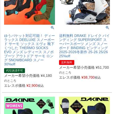
ゆうパケット対応可能！ ディー
送料無料 DRAKE ドレイク バイ
ラックス DEELUXE スノーボー
ンディング SUPERSPORT ス
ド サーモ ソックス エヴォ 靴下
ーパースポーツ メンズ スノー
くつした THERMO SOCKS
ボード BINDING ビンディング
EVO メンズ レディース スノボ
2025-2026冬新作 25-26 25/26
ブーツ アウトドア サーモ ロン
25%off
グ SNOWBOARD スノー
送料無料
30%off
メーカー希望小売価格
¥
51,700
代引決済不可
のところ
メーカー希望小売価格
¥
4,180
エレスポ価格
¥
38,700
税込
のところ
エレスポ価格
¥
2,900
税込