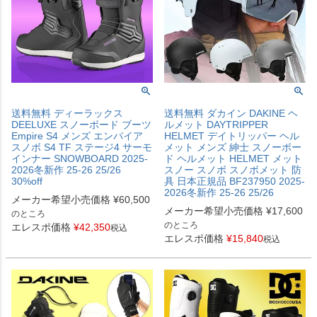
送料無料 ディーラックス
送料無料 ダカイン DAKINE ヘ
DEELUXE スノーボード ブーツ
ルメット DAYTRIPPER
Empire S4 メンズ エンパイア
HELMET デイトリッパー ヘル
スノボ S4 TF ステージ4 サーモ
メット メンズ 紳士 スノーボー
インナー SNOWBOARD 2025-
ド ヘルメット HELMET メット
2026冬新作 25-26 25/26
スノー スノボ スノボメット 防
30%off
具 日本正規品 BF237950 2025-
2026冬新作 25-26 25/26
メーカー希望小売価格
¥
60,500
メーカー希望小売価格
¥
17,600
のところ
のところ
エレスポ価格
¥
42,350
税込
エレスポ価格
¥
15,840
税込