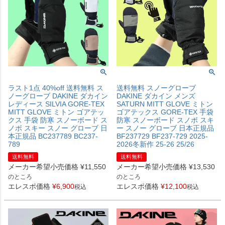
ラスト1点 40%off 送料無料 ス
送料無料 スノーグローブ
ノーグローブ DAKINE ダカイン
DAKINE ダカイン メンズ
レディース SILVIA GORE-TEX
SATURN MITT GLOVE ミトン
MITT GLOVE ミトン ゴアテッ
ゴアテックス GORE-TEX 手袋
クス 手袋 防寒 スノーボード ス
防寒 スノーボード スノボ スキ
ノボ スキー スノー グローブ 日
ー スノー グローブ 日本正規品
本正規品 BC237789 BC237-
BF237729 BF237-729 2025-
789
2026冬新作 25-26 25/26
送料無料
送料無料
メーカー希望小売価格
¥
11,550
メーカー希望小売価格
¥
13,530
のところ
のところ
エレスポ価格
¥
6,900
エレスポ価格
¥
12,100
税込
税込