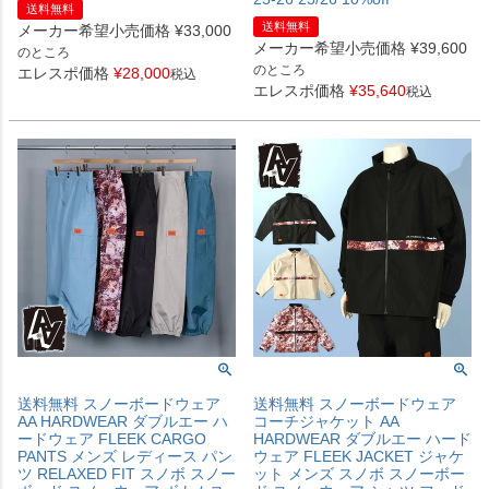
送料無料
送料無料
メーカー希望小売価格
¥
33,000
メーカー希望小売価格
¥
39,600
のところ
のところ
エレスポ価格
¥
28,000
税込
エレスポ価格
¥
35,640
税込
送料無料 スノーボードウェア
送料無料 スノーボードウェア
AA HARDWEAR ダブルエー ハ
コーチジャケット AA
ードウェア FLEEK CARGO
HARDWEAR ダブルエー ハード
PANTS メンズ レディース パン
ウェア FLEEK JACKET ジャケ
ツ RELAXED FIT スノボ スノー
ット メンズ スノボ スノーボー