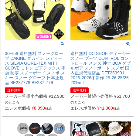
30%off 送料無料 スノーグロー
送料無料 DC SHOE ディーシー
ブ DAKINE ダカイン レディー
スノー ブーツ CONTROL コン
ス SILVIA GORE-TEX MITT
トロール メンズ 紳士 BOA ダブ
GLOVE ミトン ゴアテックス 手
ルボア スノーボード スノボ 国
袋 防寒 スノーボード スノボ ス
内正規代理店品 DFT253901
キー スノー グローブ 日本正規
2025-2026冬新作 25-26 25/26
品 BE237779 BE237-779
20%off
送料無料
送料無料
メーカー希望小売価格
¥
12,980
メーカー希望小売価格
¥
51,700
のところ
のところ
エレスポ価格
¥
8,990
エレスポ価格
¥
41,360
税込
税込