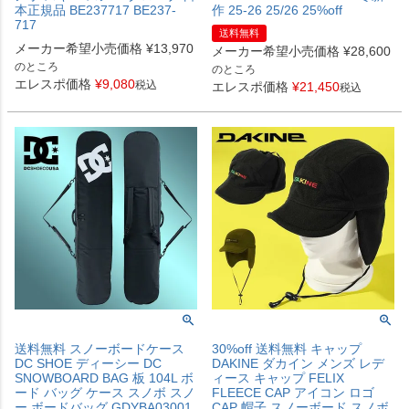
本正規品 BE237717 BE237-
作 25-26 25/26 25%off
717
送料無料
メーカー希望小売価格
¥
13,970
メーカー希望小売価格
¥
28,600
のところ
のところ
エレスポ価格
¥
9,080
税込
エレスポ価格
¥
21,450
税込
送料無料 スノーボードケース
30%off 送料無料 キャップ
DC SHOE ディーシー DC
DAKINE ダカイン メンズ レデ
SNOWBOARD BAG 板 104L ボ
ィース キャップ FELIX
ード バッグ ケース スノボ スノ
FLEECE CAP アイコン ロゴ
ー ボードバッグ GDYBA03001
CAP 帽子 スノーボード スノボ