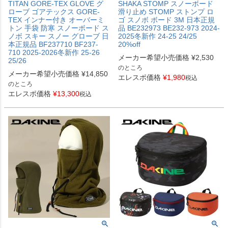
TITAN GORE-TEX GLOVE グ
SHAKA STOMP スノーボード
ローブ ゴアテックス GORE-
滑り止め STOMP ストンプ ロ
TEX インナー付き オーバーミ
ゴ スノボ ボード 3M 日本正規
トン 手袋 防寒 スノーボード ス
品 BE232973 BE232-973 2024-
ノボ スキー スノー グローブ 日
2025冬新作 24-25 24/25
本正規品 BF237710 BF237-
20%off
710 2025-2026冬新作 25-26
メーカー希望小売価格
¥
2,530
25/26
のところ
メーカー希望小売価格
¥
14,850
エレスポ価格
¥
1,980
税込
のところ
エレスポ価格
¥
13,300
税込