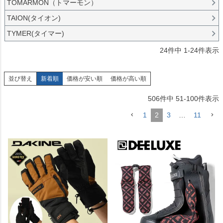
TOMARMON（トマーモン）
TAION(タイオン)
TYMER(タイマー)
24
件中
1
-
24
件表示
並び替え
新着順
価格が安い順
価格が高い順
506
件中
51
-
100
件表示
1
2
3
…
11