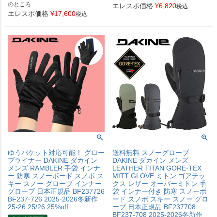
のところ
エレスポ価格
¥
6,820
税込
エレスポ価格
¥
17,600
税込
ゆうパケット対応可能！ グロー
送料無料 スノーグローブ
ブライナー DAKINE ダカイン
DAKINE ダカイン メンズ
メンズ RAMBLER 手袋 インナ
LEATHER TITAN GORE-TEX
ー 防寒 スノーボード スノボ ス
MITT GLOVE ミトン ゴアテッ
キー スノー グローブ インナー
クス レザー オーバーミトン 手
グローブ 日本正規品 BF237726
袋 インナー付き 防寒 スノーボ
BF237-726 2025-2026冬新作
ード スノボ スキー スノー グロ
25-26 25/26 25%off
ーブ 日本正規品 BF237708
BF237-708 2025-2026冬新作