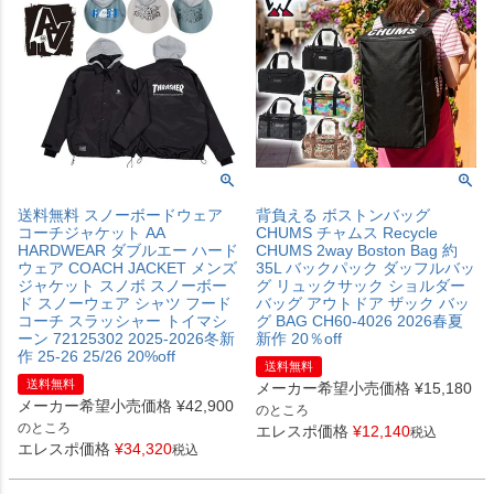
送料無料 スノーボードウェア
背負える ボストンバッグ
コーチジャケット AA
CHUMS チャムス Recycle
HARDWEAR ダブルエー ハード
CHUMS 2way Boston Bag 約
ウェア COACH JACKET メンズ
35L バックパック ダッフルバッ
ジャケット スノボ スノーボー
グ リュックサック ショルダー
ド スノーウェア シャツ フード
バッグ アウトドア ザック バッ
コーチ スラッシャー トイマシ
グ BAG CH60-4026 2026春夏
ーン 72125302 2025-2026冬新
新作 20％off
作 25-26 25/26 20%off
送料無料
送料無料
メーカー希望小売価格
¥
15,180
メーカー希望小売価格
¥
42,900
のところ
のところ
エレスポ価格
¥
12,140
税込
エレスポ価格
¥
34,320
税込