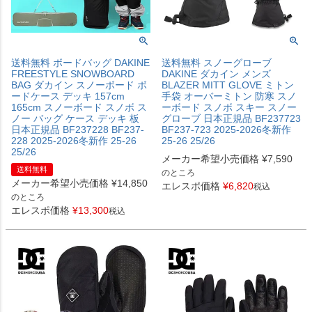
送料無料 ボードバッグ DAKINE
送料無料 スノーグローブ
FREESTYLE SNOWBOARD
DAKINE ダカイン メンズ
BAG ダカイン スノーボード ボ
BLAZER MITT GLOVE ミトン
ードケース デッキ 157cm
手袋 オーバーミトン 防寒 スノ
165cm スノーボード スノボ ス
ーボード スノボ スキー スノー
ノー バッグ ケース デッキ 板
グローブ 日本正規品 BF237723
日本正規品 BF237228 BF237-
BF237-723 2025-2026冬新作
228 2025-2026冬新作 25-26
25-26 25/26
25/26
メーカー希望小売価格
¥
7,590
送料無料
のところ
メーカー希望小売価格
¥
14,850
エレスポ価格
¥
6,820
税込
のところ
エレスポ価格
¥
13,300
税込