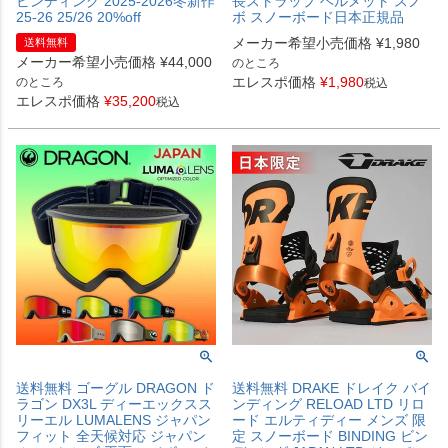
ビンディング 2025-2026冬新作
長ストラップ ヘルメット スノ
25-26 25/26 20%off
ボ スノーボード日本正規品
メーカー希望小売価格
¥
1,980
送料無料
メーカー希望小売価格
¥
44,000
のところ
エレスポ価格
¥
1,980
のところ
税込
エレスポ価格
¥
35,200
税込
送料無料 ゴーグル DRAGON ド
送料無料 DRAKE ドレイク バイ
ラゴン DX3L ディーエックスス
ンディング RELOAD LTD リロ
リーエル LUMALENS ジャパン
ード エルティディー メンズ 限
フィット 全天候対応 ジャパン
定 スノーボード BINDING ビン