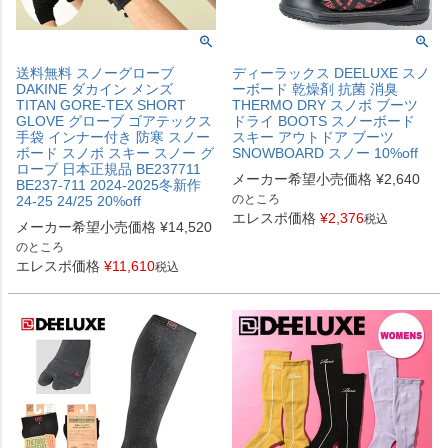
送料無料 スノーグローブ
ディーラックス DEELUXE スノ
DAKINE ダカイン メンズ
ーボード 乾燥剤 抗菌 消臭
TITAN GORE-TEX SHORT
THERMO DRY スノボ ブーツ
GLOVE グローブ ゴアテックス
ドライ BOOTS スノーボード
手袋 インナー付き 防寒 スノー
スキー アウトドア ブーツ
ボード スノボ スキー スノー グ
SNOWBOARD スノー 10%off
ローブ 日本正規品 BE237711
メーカー希望小売価格
¥
2,640
BE237-711 2024-2025冬新作
のところ
24-25 24/25 20%off
エレスポ価格
¥
2,376
税込
メーカー希望小売価格
¥
14,520
のところ
エレスポ価格
¥
11,610
税込