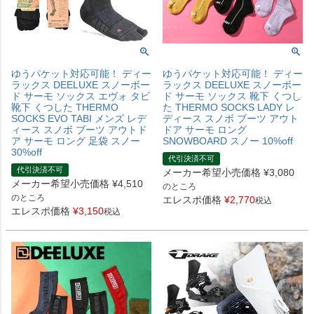
ゆうパケット対応可能！ ディー
ゆうパケット対応可能！ ディー
ラックス DEELUXE スノーボー
ラックス DEELUXE スノーボー
ド サーモ ソックス エヴォ タビ
ド サーモ ソックス 靴下 くつし
靴下 くつした THERMO
た THERMO SOCKS LADY レ
SOCKS EVO TABI メンズ レデ
ディース スノボ ブーツ アウト
ィース スノボ ブーツ アウトド
ドア サーモ ロング
ア サーモ ロング 足袋 スノー
SNOWBOARD スノー 10%off
30%off
代引決済不可
代引決済不可
メーカー希望小売価格
¥
3,080
メーカー希望小売価格
¥
4,510
のところ
のところ
エレスポ価格
¥
2,770
税込
エレスポ価格
¥
3,150
税込