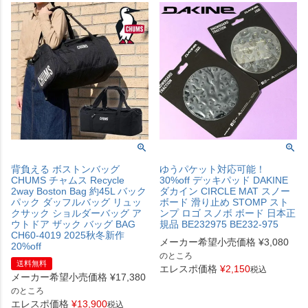
背負える ボストンバッグ
ゆうパケット対応可能！
CHUMS チャムス Recycle
30%off デッキパッド DAKINE
2way Boston Bag 約45L バック
ダカイン CIRCLE MAT スノー
パック ダッフルバッグ リュッ
ボード 滑り止め STOMP スト
クサック ショルダーバッグ ア
ンプ ロゴ スノボ ボード 日本正
ウトドア ザック バッグ BAG
規品 BE232975 BE232-975
CH60-4019 2025秋冬新作
メーカー希望小売価格
¥
3,080
20%off
のところ
送料無料
エレスポ価格
¥
2,150
税込
メーカー希望小売価格
¥
17,380
のところ
エレスポ価格
¥
13,900
税込