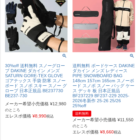
30%off 送料無料 スノーグロー
送料無料 ボードケース DAKINE
ブ DAKINE ダカイン メンズ
ダカイン メンズ レディース
SATURN GORE-TEX GLOVE
PIPE SNOWBOARD BAG
ゴアテックス 手袋 防寒 スノー
148cm 157cm 165cm スノーボ
ボード スノボ スキー スノー グ
ード スノボ スノー バッグ ケー
ローブ 日本正規品 BE237730
ス デッキ 板 日本正規品
BE237-730
BF237229 BF237-229 2025-
2026冬新作 25-26 25/26
メーカー希望小売価格
¥
12,980
25%off
のところ
送料無料
エレスポ価格
¥
8,990
税込
メーカー希望小売価格
¥
11,550
のところ
エレスポ価格
¥
8,660
税込