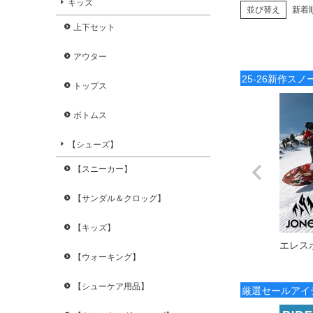
キッズ
並び替え
新着
上下セット
アウター
25-26新作ス
トップス
ボトムス
【シューズ】
【スニーカー】
【サンダル＆クロッグ】
【キッズ】
エレス
【ウォーキング】
【シューケア用品】
厳選セールアイ