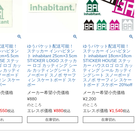
配送可能！
ゆうパケット配送可能！
ゆうパケット配送可能！
ンハビタン
ステッカー インハビタン
ステッカー インハビタン
7cm×5.5cm
ト inhabitant 25cm×3.5cm
ト inhabitant 18cm×18cm
USE ステッ
STICKER LOGO ステッカ
STICKER HOUSE ステッ
 ロゴ カッ
ー ロゴ カッティング シー
カー ハウスロゴ ロゴ カッ
ル カッティ
ル カッティングシート ス
ティング シール カッティ
ノーボード
ノーボード スノボ サーフ
ングシート スノーボード
ィン スケー
ィン スケートボード スケ
スノボ サーフィン スケー
ボー
ボー
トボード スケボー 20%off
小売価格
メーカー希望小売価格
メーカー希望小売価格
¥
880
¥
2,200
のところ
のところ
550
エレスポ価格
¥
880
エレスポ価格
¥
1,540
税込
税込
税込
切れ
在庫切れ
在庫切れ