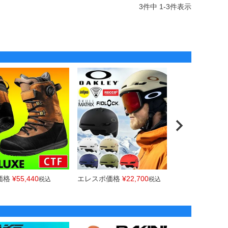
3
件中
1
-
3
件表示
価格
¥
55,440
エレスポ価格
¥
22,700
エレスポ価
税込
税込