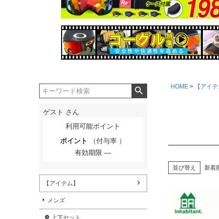
HOME
【アイテ
ゲスト
さん
利用可能ポイント
ポイント
（付与率 ）
有効期限
並び替え
新着
【アイテム】
メンズ
上下セット