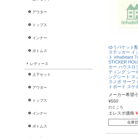
アウター
トップス
インナー
ゆうパケット
ボトムス
ステッカー イ
ト inhabitant 
STICKER HO
レディース
カー ハウスロゴ
ティング シー
上下セット
ングシート ス
スノボ サーフ
トボード スケ
アウター
メーカー希望
トップス
¥
550
のところ
エレスポ価格
¥
インナー
在庫
ボトムス